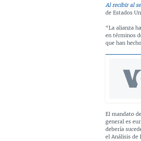
Al recibir al 
de Estados Uni
“La alianza h
en términos de
que han hecho 
El mandato de
general es eu
debería sucede
el Análisis de