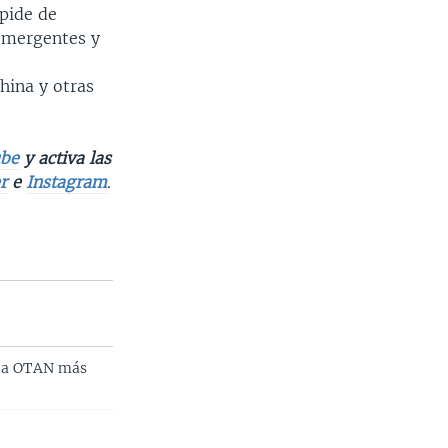
spide de
 emergentes y
,
hina y otras
be
y activa las
r
e
Instagram
.
 la OTAN más