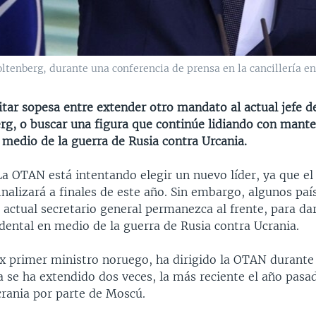
oltenberg, durante una conferencia de prensa en la cancillería en
itar sopesa entre extender otro mandato al actual jefe d
erg, o buscar una figura que continúe lidiando con mante
 medio de la guerra de Rusia contra Urcania.
La OTAN está intentando elegir un nuevo líder, ya que e
inalizará a finales de este año. Sin embargo, algunos p
 actual secretario general permanezca al frente, para dar
idental en medio de la guerra de Rusia contra Ucrania.
ex primer ministro noruego, ha dirigido la OTAN durante
 se ha extendido dos veces, la más reciente el año pasad
crania por parte de Moscú.