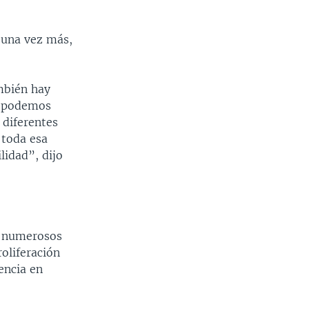
 una vez más,
mbién hay
n podemos
diferentes
 toda esa
lidad”, dijo
 a numerosos
roliferación
encia en