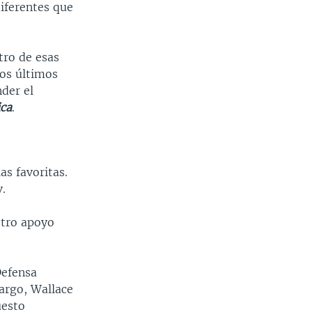
iferentes que
tro de esas
los últimos
der el
ca
.
as favoritas.
v.
stro apoyo
Defensa
argo, Wallace
uesto