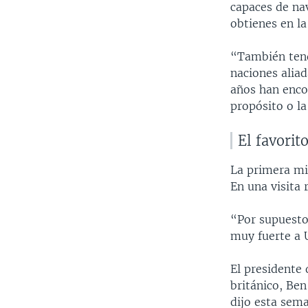
capaces de na
obtienes en l
“También tend
naciones aliad
años han enco
propósito o l
El favorit
La primera min
En una visita 
“Por supuesto
muy fuerte a U
El presidente 
británico, Be
dijo esta sem