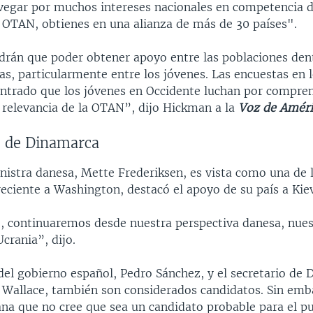
vegar por muchos intereses nacionales en competencia d
a OTAN, obtienes en una alianza de más de 30 países".
rán que poder obtener apoyo entre las poblaciones den
as, particularmente entre los jóvenes. Las encuestas en 
ntrado que los jóvenes en Occidente luchan por compren
a relevancia de la OTAN”, dijo Hickman a la
Voz de Améri
o de Dinamarca
istra danesa, Mette Frederiksen, es vista como una de l
reciente a Washington, destacó el apoyo de su país a Kie
, continuaremos desde nuestra perspectiva danesa, nue
crania”, dijo.
del gobierno español, Pedro Sánchez, y el secretario de 
n Wallace, también son considerados candidatos. Sin emb
ana que no cree que sea un candidato probable para el p