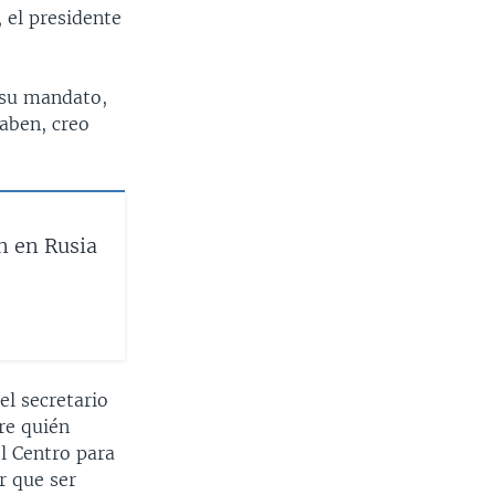
 el presidente
 su mandato,
saben, creo
n en Rusia
el secretario
re quién
el Centro para
r que ser