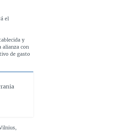
á el
tablecida y
a alianza con
tivo de gasto
crania
Vilnius,