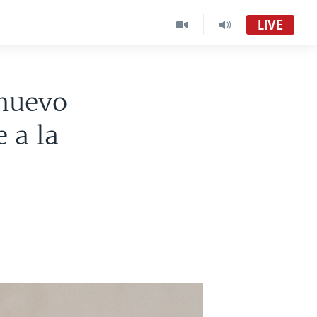
LIVE
 nuevo
 a la