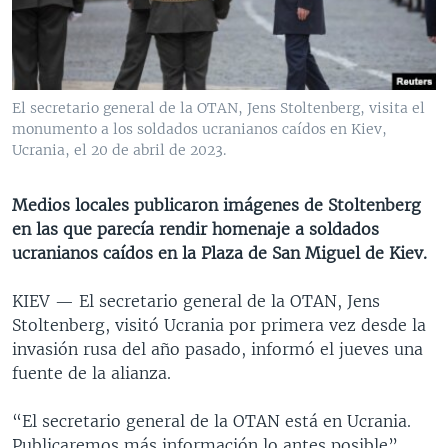
MULTIMEDIA
VENEZUELA
NICARAGUA
ECONOMÍA
PROGRAMAS TV
BRASIL
ENTRETENIMIENTO Y CULTURA
VIDEOS
RADIO
TECNOLOGÍA
FOTOGRAFÍA
EL MUNDO AL DÍA
El secretario general de la OTAN, Jens Stoltenberg, visita el
DIRECT
DEPORTES
AUDIOS
FORO INTERAMERICANO
AVANCE INFORMATIVO
monumento a los soldados ucranianos caídos en Kiev,
Ucrania, el 20 de abril de 2023.
DOCUMENTALES DE LA VOA
CIENCIA Y SALUD
VISIÓN 360
AUDIONOTICIAS
LAS CLAVES
BUENOS DÍAS AMÉRICA
Medios locales publicaron imágenes de Stoltenberg
Learning English
en las que parecía rendir homenaje a soldados
PANORAMA
ESTADOS UNIDOS AL DÍA
ucranianos caídos en la Plaza de San Miguel de Kiev.
SÍGANOS
EL MUNDO AL DÍA [RADIO]
KIEV —
El secretario general de la OTAN, Jens
FORO [RADIO]
Stoltenberg, visitó Ucrania por primera vez desde la
DEPORTIVO INTERNACIONAL
invasión rusa del año pasado, informó el jueves una
Idiomas
fuente de la alianza.
NOTA ECONÓMICA
ENTRETENIMIENTO
“El secretario general de la OTAN está en Ucrania.
Publicaremos más información lo antes posible”,