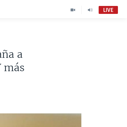
LIVE
Visión 360 [Radio]
Audio en vivo
aña a
Visión 360:
VOA Spanish MC01
Y más