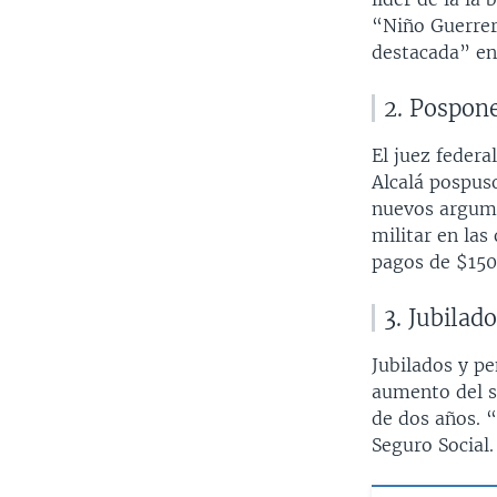
“Niño Guerrero
destacada” en 
2. Pospone
El juez federa
Alcalá pospuso
nuevos argumen
militar en las
pagos de $150
3. Jubilad
Jubilados y p
aumento del s
de dos años. “
Seguro Social