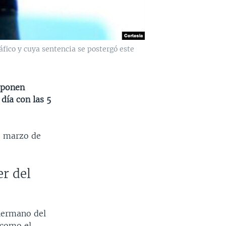
áfico y cuya sentencia se postergó este
sponen
día con las 5
e marzo de
er del
 hermano del
 como el