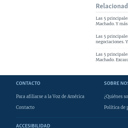
Relaciona
Las 5 principale
Machado. Y más
Las 5 principal
negociaciones. 
Las 5 principal
Machado. Excarc
CONTACTO
SOBRE NO
Para afiliarse a la Voz de América
¿Quiénes s
Contacto
Política de 
ACCESIBILIDAD