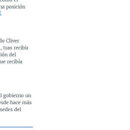
una posición
í
.
do Cliver
 tras recibir
ión del
ue recibía
al gobierno un
desde hace más
 sedes del