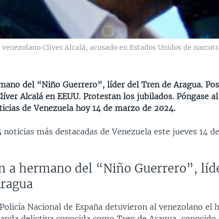
o venezolano Clíver Alcalá, acusado en Estados Unidos de narcotr
mano del “Niño Guerrero”, líder del Tren de Aragua. Po
líver Alcalá en EEUU. Protestan los jubilados. Póngase al 
oticias de Venezuela hoy 14 de marzo de 2024.
 5 noticias más destacadas de Venezuela este jueves 14 d
an a hermano del “Niño Guerrero”, líd
Aragua
 Policía Nacional de España detuvieron al venezolano el
a banda delictiva conocida como Tren de Aragua, conocido