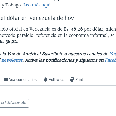
d y Tobago.
Lea más aquí
.
del dólar en Venezuela de hoy
bio oficial en Venezuela es de Bs.
36,26
por dólar, mien
mercado paralelo, referencia en la economía informal, se
Bs.
38,22
.
 la Voz de América! Suscríbete a nuestros canales de
Yo
l
newsletter
. Activa las notificaciones y síguenos en
Face
Vea comentarios
Follow us
Print
Las 5 de Venezuela