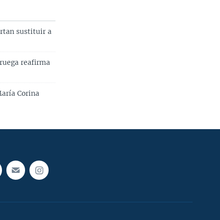
tan sustituir a
oruega reafirma
María Corina