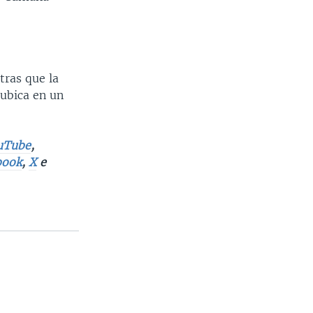
tras que la
 ubica en un
uTube
,
book
,
X
e