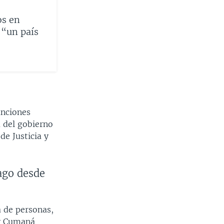
os en
 “un país
anciones
a del gobierno
de Justicia y
bago desde
a de personas,
 y Cumaná