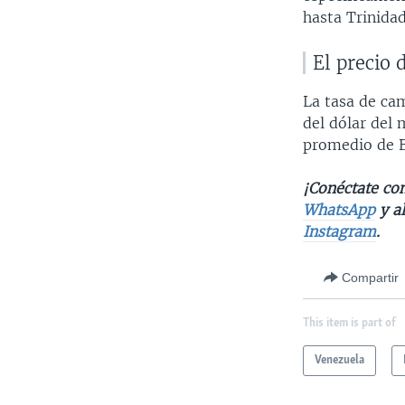
hasta Trinida
El precio 
La tasa de cam
del dólar del 
promedio de 
¡Conéctate con
WhatsApp
y a
Instagram
.
Compartir
This item is part of
Venezuela