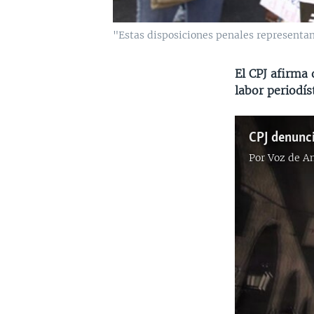
"Estas disposiciones penales representan 
El CPJ afirma 
labor periodís
CPJ denunci
Por
Voz de A