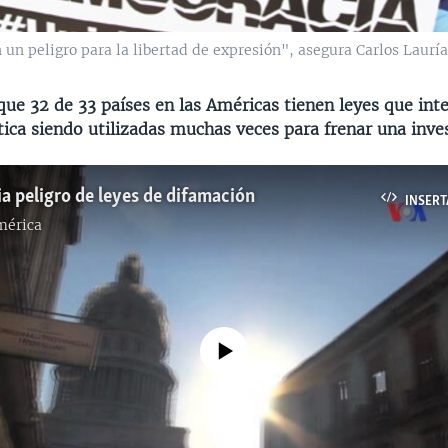
un peligro para la libertad de expresión", asegura Carlos Lauría
que 32 de 33 países en las Américas tienen leyes que in
tica siendo utilizadas muchas veces para frenar una inve
a peligro de leyes de difamación
INSERT
mérica
No media source currently available