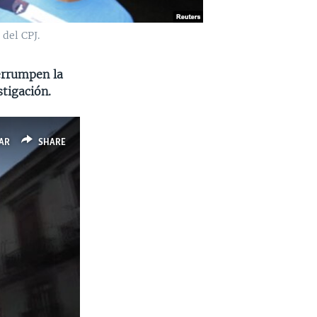
 del CPJ.
terrumpen la
stigación.
AR
SHARE