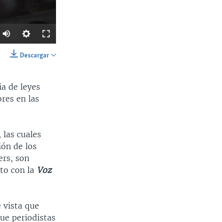
Descargar
SHARE
ia de leyes
res en las
 las cuales
ión de los
Ancho
px
ers, son
cto con la
Voz
 vista que
ue periodistas