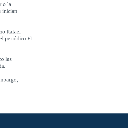
r o la
 inician
no Rafael
el periódico El
to las
ía.
embargo,