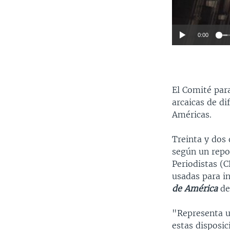
0:00
El Comité para
arcaicas de di
Américas.
Treinta y dos 
según un repo
Periodistas (
usadas para in
de América
de
"Representa un
estas disposic