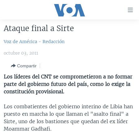
Enlaces
para
accesibilidad
Ataque final a Sirte
Salte
AMÉRICA DEL NORTE
al
Voz de América - Redacción
ELECCIONES EEUU 2024
EEUU
contenido
octubre 03, 2011
principal
VOA VERIFICA
MÉXICO
ELECCIONES EEUU
Salte
Compartir
AMÉRICA LATINA
HAITÍ
VOTO DIVIDIDO
VOA VERIFICA UCRANIA/RUSIA
al
Los líderes del CNT se comprometieron a no formar
navegador
CHINA EN AMÉRICA LATINA
VOA VERIFICA INMIGRACIÓN
ARGENTINA
parte del gobierno futuro del país, como lo exige la
principal
CENTROAMÉRICA
VOA VERIFICA AMÉRICA LATINA
BOLIVIA
constitución provisional.
Salte
a
OTRAS SECCIONES
COLOMBIA
COSTA RICA
Los combatientes del gobierno interino de Libia han
búsqueda
ESPECIALES DE LA VOA
CHILE
EL SALVADOR
INMIGRACIÓN
puesto en marcha lo que llaman el "asalto final" a
Sirte, uno de los bastiones que quedan del ex líder
LIBERTAD DE PRENSA
PERÚ
GUATEMALA
LIBERTAD DE PRENSA
Moammar Gadhafi.
UCRANIA
ECUADOR
HONDURAS
MUNDO