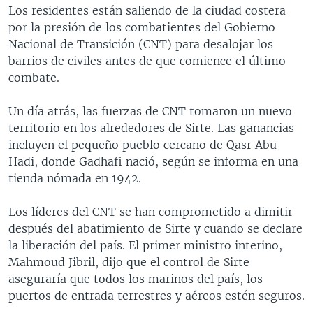
Los residentes están saliendo de la ciudad costera
MULTIMEDIA
VENEZUELA
NICARAGUA
ECONOMÍA
por la presión de los combatientes del Gobierno
PROGRAMAS TV
BRASIL
ENTRETENIMIENTO Y CULTURA
VIDEOS
Nacional de Transición (CNT) para desalojar los
barrios de civiles antes de que comience el último
RADIO
TECNOLOGÍA
FOTOGRAFÍA
EL MUNDO AL DÍA
combate.
DIRECT
DEPORTES
AUDIOS
FORO INTERAMERICANO
AVANCE INFORMATIVO
Un día atrás, las fuerzas de CNT tomaron un nuevo
DOCUMENTALES DE LA VOA
CIENCIA Y SALUD
VISIÓN 360
AUDIONOTICIAS
territorio en los alrededores de Sirte. Las ganancias
LAS CLAVES
BUENOS DÍAS AMÉRICA
incluyen el pequeño pueblo cercano de Qasr Abu
Learning English
Hadi, donde Gadhafi nació, según se informa en una
PANORAMA
ESTADOS UNIDOS AL DÍA
tienda nómada en 1942.
SÍGANOS
EL MUNDO AL DÍA [RADIO]
Los líderes del CNT se han comprometido a dimitir
FORO [RADIO]
después del abatimiento de Sirte y cuando se declare
DEPORTIVO INTERNACIONAL
la liberación del país. El primer ministro interino,
Idiomas
Mahmoud Jibril, dijo que el control de Sirte
NOTA ECONÓMICA
aseguraría que todos los marinos del país, los
ENTRETENIMIENTO
puertos de entrada terrestres y aéreos estén seguros.