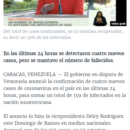
MULTIMEDIA
VENEZUELA
NICARAGUA
ECONOMÍA
PROGRAMAS TV
BRASIL
ENTRETENIMIENTO Y CULTURA
VIDEOS
RADIO
TECNOLOGÍA
FOTOGRAFÍA
EL MUNDO AL DÍA
Del total de casos confirmados, ya 52 estarían recuperados,
DIRECT
DEPORTES
AUDIOS
FORO INTERAMERICANO
AVANCE INFORMATIVO
es decir un 33% de los infectados.
DOCUMENTALES DE LA VOA
CIENCIA Y SALUD
VISIÓN 360
AUDIONOTICIAS
En las últimas 24 horas se detectaron cuatro nuevos
LAS CLAVES
BUENOS DÍAS AMÉRICA
casos, pero se mantuvo el número de fallecidos.
Learning English
PANORAMA
ESTADOS UNIDOS AL DÍA
CARACAS, VENEZUELA —
El gobierno en disputa de
SÍGANOS
EL MUNDO AL DÍA [RADIO]
Venezuela anunció la confirmación de cuatro nuevos
casos de coronavirus en el país en las últimas 24
FORO [RADIO]
horas, para sumar un total de 159 de infectados en la
DEPORTIVO INTERNACIONAL
nación suramericana.
Idiomas
NOTA ECONÓMICA
El anuncio lo hizo la vicepresidenta Delcy Rodríguez
ENTRETENIMIENTO
este Domingo de Ramos en medios nacionales.
Aseguró que de los 159 casos, ya 52 estarían