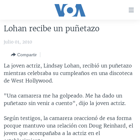
Enlaces
para
accesibilidad
Lohan recibe un puñetazo
Salte
AMÉRICA DEL NORTE
al
julio 01, 2010
ELECCIONES EEUU 2024
EEUU
contenido
Compartir
principal
VOA VERIFICA
MÉXICO
ELECCIONES EEUU
Salte
La joven actriz, Lindsay Lohan, recibió un puñetazo
AMÉRICA LATINA
HAITÍ
VOTO DIVIDIDO
VOA VERIFICA UCRANIA/RUSIA
al
mientras celebraba su cumpleaños en una discoteca
navegador
CHINA EN AMÉRICA LATINA
VOA VERIFICA INMIGRACIÓN
ARGENTINA
de West Hollywood.
principal
CENTROAMÉRICA
VOA VERIFICA AMÉRICA LATINA
BOLIVIA
Salte
"Una camarera me ha golpeado. Me ha dado un
a
OTRAS SECCIONES
COLOMBIA
COSTA RICA
puñetazo sin venir a cuento", dijo la joven actriz.
búsqueda
ESPECIALES DE LA VOA
CHILE
EL SALVADOR
INMIGRACIÓN
Según testigos, la camarera reaccionó de esa forma
LIBERTAD DE PRENSA
PERÚ
GUATEMALA
LIBERTAD DE PRENSA
porque mantuvo una relación con Doug Reinhard, el
joven que acompañaba a la actriz en el
UCRANIA
ECUADOR
HONDURAS
MUNDO