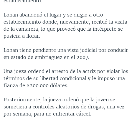
establecimiento.
MULTIMEDIA
VENEZUELA
NICARAGUA
ECONOMÍA
Lohan abandonó el lugar y se dirgio a otro
PROGRAMAS TV
BRASIL
ENTRETENIMIENTO Y CULTURA
VIDEOS
establecimeinto donde, nuevamente, recibió la visita
RADIO
TECNOLOGÍA
FOTOGRAFÍA
EL MUNDO AL DÍA
de la camarera, lo que provocó que la intérprete se
pusiera a llorar.
DIRECT
DEPORTES
AUDIOS
FORO INTERAMERICANO
AVANCE INFORMATIVO
DOCUMENTALES DE LA VOA
CIENCIA Y SALUD
VISIÓN 360
AUDIONOTICIAS
Lohan tiene pendiente una vista judicial por conducir
en estado de embriaguez en el 2007.
LAS CLAVES
BUENOS DÍAS AMÉRICA
Learning English
PANORAMA
ESTADOS UNIDOS AL DÍA
Una jueza ordenó el arresto de la actriz por violar los
términos de su libertad condicional y le impuso una
SÍGANOS
EL MUNDO AL DÍA [RADIO]
fianza de $200.000 dólares.
FORO [RADIO]
Posteriormente, la jueza ordenó que la joven se
DEPORTIVO INTERNACIONAL
sometiera a controles aleatorios de drogas, una vez
Idiomas
NOTA ECONÓMICA
por semana, para no enfrentar cárcel.
ENTRETENIMIENTO