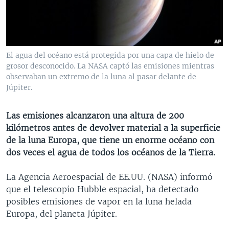
MULTIMEDIA
VENEZUELA
NICARAGUA
ECONOMÍA
PROGRAMAS TV
BRASIL
ENTRETENIMIENTO Y CULTURA
VIDEOS
RADIO
TECNOLOGÍA
FOTOGRAFÍA
EL MUNDO AL DÍA
El agua del océano está protegida por una capa de hielo de
DIRECT
DEPORTES
AUDIOS
FORO INTERAMERICANO
AVANCE INFORMATIVO
grosor desconocido. La NASA captó las emisiones mientras
observaban un extremo de la luna al pasar delante de
DOCUMENTALES DE LA VOA
CIENCIA Y SALUD
VISIÓN 360
AUDIONOTICIAS
Júpiter.
LAS CLAVES
BUENOS DÍAS AMÉRICA
Learning English
Las emisiones alcanzaron una altura de 200
PANORAMA
ESTADOS UNIDOS AL DÍA
kilómetros antes de devolver material a la superficie
SÍGANOS
EL MUNDO AL DÍA [RADIO]
de la luna Europa, que tiene un enorme océano con
dos veces el agua de todos los océanos de la Tierra.
FORO [RADIO]
DEPORTIVO INTERNACIONAL
La Agencia Aeroespacial de EE.UU. (NASA) informó
Idiomas
que el telescopio Hubble espacial, ha detectado
NOTA ECONÓMICA
posibles emisiones de vapor en la luna helada
ENTRETENIMIENTO
Europa, del planeta Júpiter.