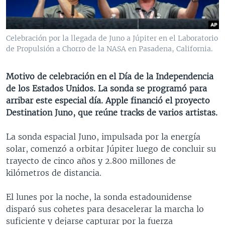
MULTIMEDIA
VENEZUELA
NICARAGUA
ECONOMÍA
PROGRAMAS TV
BRASIL
ENTRETENIMIENTO Y CULTURA
VIDEOS
Celebración por la llegada de Juno a Júpiter en el Laboratorio
RADIO
TECNOLOGÍA
FOTOGRAFÍA
EL MUNDO AL DÍA
de Propulsión a Chorro de la NASA en Pasadena, California.
DIRECT
DEPORTES
AUDIOS
FORO INTERAMERICANO
AVANCE INFORMATIVO
Motivo de celebración en el Día de la Independencia
DOCUMENTALES DE LA VOA
CIENCIA Y SALUD
VISIÓN 360
AUDIONOTICIAS
de los Estados Unidos. La sonda se programó para
LAS CLAVES
BUENOS DÍAS AMÉRICA
arribar este especial día. Apple financió el proyecto
Learning English
Destination Juno, que reúne tracks de varios artistas.
PANORAMA
ESTADOS UNIDOS AL DÍA
SÍGANOS
EL MUNDO AL DÍA [RADIO]
La sonda espacial Juno, impulsada por la energía
solar, comenzó a orbitar Júpiter luego de concluir su
FORO [RADIO]
trayecto de cinco años y 2.800 millones de
DEPORTIVO INTERNACIONAL
kilómetros de distancia.
Idiomas
NOTA ECONÓMICA
El lunes por la noche, la sonda estadounidense
ENTRETENIMIENTO
disparó sus cohetes para desacelerar la marcha lo
suficiente y dejarse capturar por la fuerza