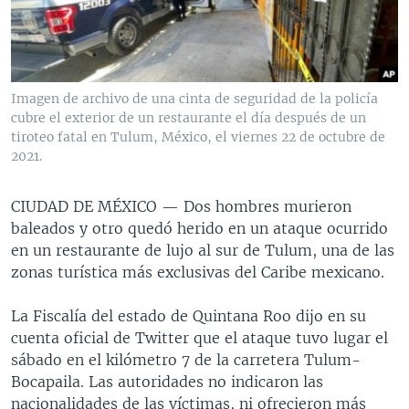
MULTIMEDIA
VENEZUELA
NICARAGUA
ECONOMÍA
PROGRAMAS TV
BRASIL
ENTRETENIMIENTO Y CULTURA
VIDEOS
RADIO
TECNOLOGÍA
FOTOGRAFÍA
EL MUNDO AL DÍA
Imagen de archivo de una cinta de seguridad de la policía
DIRECT
DEPORTES
AUDIOS
FORO INTERAMERICANO
AVANCE INFORMATIVO
cubre el exterior de un restaurante el día después de un
tiroteo fatal en Tulum, México, el viernes 22 de octubre de
DOCUMENTALES DE LA VOA
CIENCIA Y SALUD
VISIÓN 360
AUDIONOTICIAS
2021.
LAS CLAVES
BUENOS DÍAS AMÉRICA
Learning English
CIUDAD DE MÉXICO —
Dos hombres murieron
PANORAMA
ESTADOS UNIDOS AL DÍA
baleados y otro quedó herido en un ataque ocurrido
SÍGANOS
EL MUNDO AL DÍA [RADIO]
en un restaurante de lujo al sur de Tulum, una de las
zonas turística más exclusivas del Caribe mexicano.
FORO [RADIO]
DEPORTIVO INTERNACIONAL
La Fiscalía del estado de Quintana Roo dijo en su
Idiomas
cuenta oficial de Twitter que el ataque tuvo lugar el
NOTA ECONÓMICA
sábado en el kilómetro 7 de la carretera Tulum-
ENTRETENIMIENTO
Bocapaila. Las autoridades no indicaron las
nacionalidades de las víctimas, ni ofrecieron más