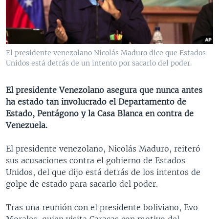
MULTIMEDIA
VENEZUELA
NICARAGUA
ECONOMÍA
PROGRAMAS TV
BRASIL
ENTRETENIMIENTO Y CULTURA
VIDEOS
RADIO
TECNOLOGÍA
FOTOGRAFÍA
EL MUNDO AL DÍA
El presidente venezolano Nicolás Maduro dice que Estados
DIRECT
DEPORTES
AUDIOS
FORO INTERAMERICANO
AVANCE INFORMATIVO
Unidos está detrás de un intento por sacarlo del poder.
DOCUMENTALES DE LA VOA
CIENCIA Y SALUD
VISIÓN 360
AUDIONOTICIAS
El presidente Venezolano asegura que nunca antes
LAS CLAVES
BUENOS DÍAS AMÉRICA
ha estado tan involucrado el Departamento de
Learning English
Estado, Pentágono y la Casa Blanca en contra de
PANORAMA
ESTADOS UNIDOS AL DÍA
Venezuela.
SÍGANOS
EL MUNDO AL DÍA [RADIO]
El presidente venezolano, Nicolás Maduro, reiteró
FORO [RADIO]
sus acusaciones contra el gobierno de Estados
DEPORTIVO INTERNACIONAL
Unidos, del que dijo está detrás de los intentos de
Idiomas
golpe de estado para sacarlo del poder.
NOTA ECONÓMICA
ENTRETENIMIENTO
Tras una reunión con el presidente boliviano, Evo
Morales, quien visita Caracas con motivo del