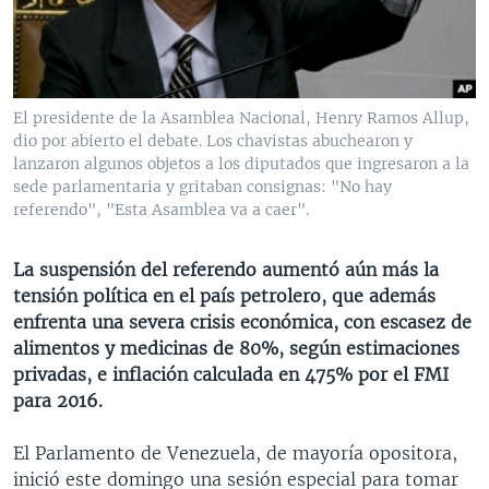
MULTIMEDIA
VENEZUELA
NICARAGUA
ECONOMÍA
PROGRAMAS TV
BRASIL
ENTRETENIMIENTO Y CULTURA
VIDEOS
RADIO
TECNOLOGÍA
FOTOGRAFÍA
EL MUNDO AL DÍA
El presidente de la Asamblea Nacional, Henry Ramos Allup,
DIRECT
DEPORTES
AUDIOS
FORO INTERAMERICANO
AVANCE INFORMATIVO
dio por abierto el debate. Los chavistas abuchearon y
lanzaron algunos objetos a los diputados que ingresaron a la
DOCUMENTALES DE LA VOA
CIENCIA Y SALUD
VISIÓN 360
AUDIONOTICIAS
sede parlamentaria y gritaban consignas: "No hay
referendo", "Esta Asamblea va a caer".
LAS CLAVES
BUENOS DÍAS AMÉRICA
Learning English
PANORAMA
ESTADOS UNIDOS AL DÍA
La suspensión del referendo aumentó aún más la
SÍGANOS
tensión política en el país petrolero, que además
EL MUNDO AL DÍA [RADIO]
enfrenta una severa crisis económica, con escasez de
FORO [RADIO]
alimentos y medicinas de 80%, según estimaciones
privadas, e inflación calculada en 475% por el FMI
DEPORTIVO INTERNACIONAL
Idiomas
para 2016.
NOTA ECONÓMICA
El Parlamento de Venezuela, de mayoría opositora,
ENTRETENIMIENTO
inició este domingo una sesión especial para tomar