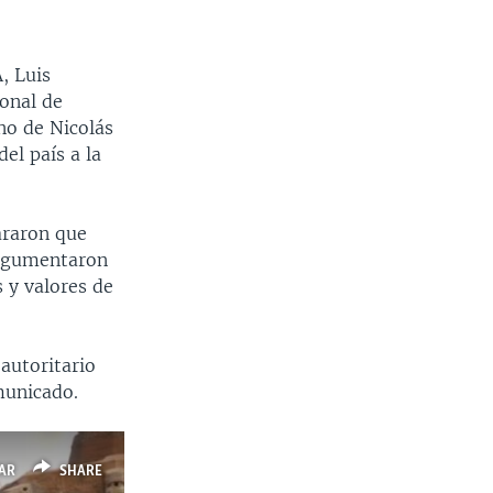
, Luis
onal de
no de Nicolás
el país a la
araron que
argumentaron
 y valores de
autoritario
municado.
AR
SHARE