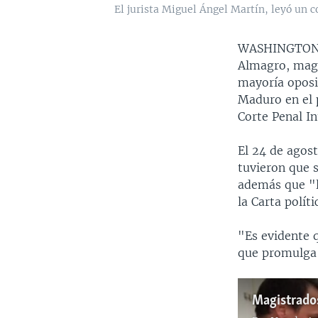
El jurista Miguel Ángel Martín, leyó un
WASHINGTO
Almagro, magi
mayoría oposi
Maduro en el p
Corte Penal In
El 24 de agos
tuvieron que 
además que "l
la Carta políti
"Es evidente q
que promulga 
Magistrado