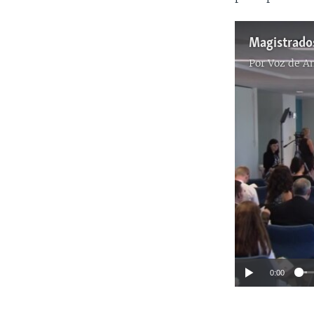
Magistrado
Por
Voz de A
0:00