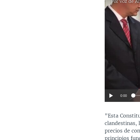
Por
Voz de A
0:00
"Esta Constitu
clandestinas,
precios de con
principios fun