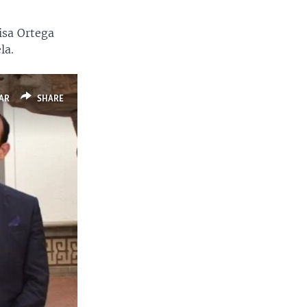
isa Ortega
la.
AR
SHARE
Ancho
px