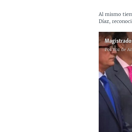
Al mismo tiem
Díaz, reconoci
Magistrados
Por
Voz de A