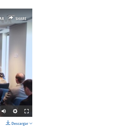
AR
SHARE
Ancho
px
Descargar
SHARE