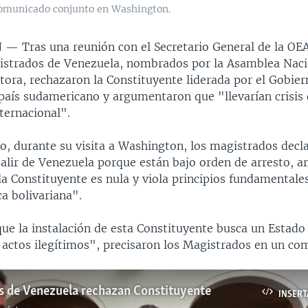
 comunicado conjunto en Washington.
N —
Tras una reunión con el Secretario General de la OEA
strados de Venezuela, nombrados por la Asamblea Naci
tora, rechazaron la Constituyente liderada por el Gobier
aís sudamericano y argumentaron que "llevarían crisis d
ternacional".
to, durante su visita a Washington, los magistrados decl
salir de Venezuela porque están bajo orden de arresto, 
a Constituyente es nula y viola principios fundamentales
ca bolivariana".
ue la instalación de esta Constituyente busca un Estado 
actos ilegítimos", precisaron los Magistrados en un co
s de Venezuela rechazan Constituyente
INSERT