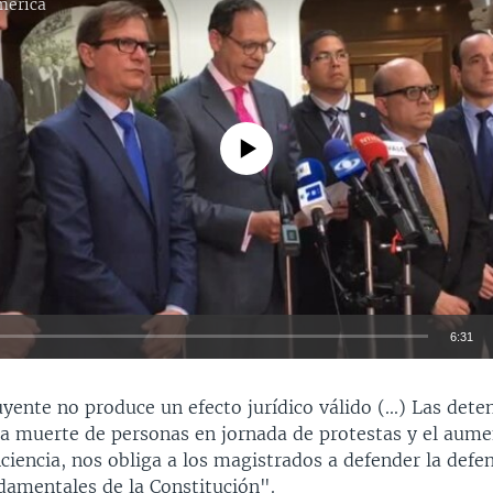
mérica
No media source currently available
6:31
INSERTAR
yente no produce un efecto jurídico válido (...) Las dete
 la muerte de personas en jornada de protestas y el aume
ciencia, nos obliga a los magistrados a defender la defen
damentales de la Constitución".​