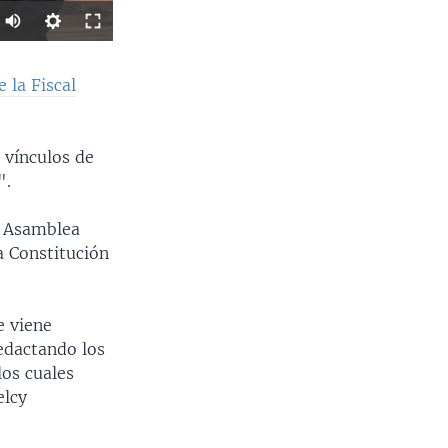
SHARE
 la Fiscal
 vínculos de
".
a Asamblea
a Constitución
Ancho
px
e viene
edactando los
los cuales
elcy