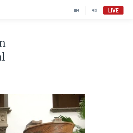
LIVE
an
al