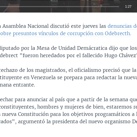
1:27
INSERTAR
a Asamblea Nacional discutió este jueves las
denuncias de
sobre presuntos vínculos de corrupción con Odebrecth.
diputado por la Mesa de Unidad Demácratica dijo que los
ebrect "fueron heredados por el fallecido Hugo Chávez
rechazo de los magistrados, el oficialismo precisó que l
tituyente en Venezuela se prepara para redactar la nuev
emana entrante.
echar para anunciar al país que a partir de la semana qu
 constituyentes, hombres y mujeres de bien, estaremos r
a nueva Constitución para los objetivos programáticos a 
ados", argumentó la presidenta del nuevo organismo D