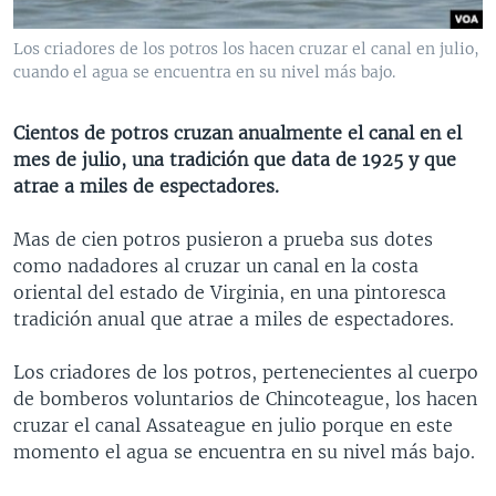
MULTIMEDIA
VENEZUELA
NICARAGUA
ECONOMÍA
Los criadores de los potros los hacen cruzar el canal en julio,
PROGRAMAS TV
BRASIL
ENTRETENIMIENTO Y CULTURA
VIDEOS
cuando el agua se encuentra en su nivel más bajo.
RADIO
TECNOLOGÍA
FOTOGRAFÍA
EL MUNDO AL DÍA
Cientos de potros cruzan anualmente el canal en el
DIRECT
DEPORTES
AUDIOS
FORO INTERAMERICANO
AVANCE INFORMATIVO
mes de julio, una tradición que data de 1925 y que
DOCUMENTALES DE LA VOA
CIENCIA Y SALUD
VISIÓN 360
AUDIONOTICIAS
atrae a miles de espectadores.
LAS CLAVES
BUENOS DÍAS AMÉRICA
Mas de cien potros pusieron a prueba sus dotes
Learning English
PANORAMA
ESTADOS UNIDOS AL DÍA
como nadadores al cruzar un canal en la costa
oriental del estado de Virginia, en una pintoresca
SÍGANOS
EL MUNDO AL DÍA [RADIO]
tradición anual que atrae a miles de espectadores.
FORO [RADIO]
Los criadores de los potros, pertenecientes al cuerpo
DEPORTIVO INTERNACIONAL
de bomberos voluntarios de Chincoteague, los hacen
Idiomas
NOTA ECONÓMICA
cruzar el canal Assateague en julio porque en este
momento el agua se encuentra en su nivel más bajo.
ENTRETENIMIENTO