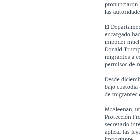
pronunciaron 
las autoridade
El Departamen
encargado hac
imponer mucho
Donald Trump 
migrantes a e
permisos de r
Desde diciemb
bajo custodia 
de migrantes 
McAleenan, un 
Protección Fro
secretario int
aplicar las le
importante.