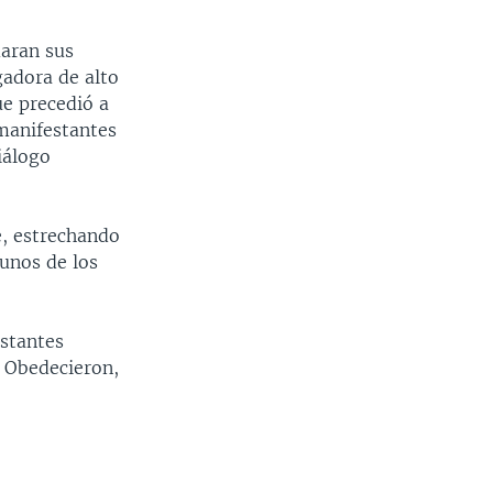
maran sus
gadora de alto
ue precedió a
 manifestantes
iálogo
e, estrechando
unos de los
estantes
. Obedecieron,