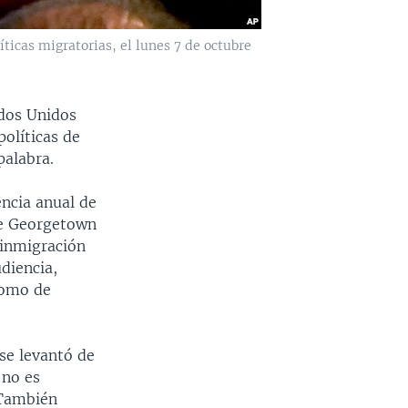
ticas migratorias, el lunes 7 de octubre
ados Unidos
olíticas de
palabra.
encia anual de
 de Georgetown
 inmigración
udiencia,
como de
se levantó de
 no es
 También