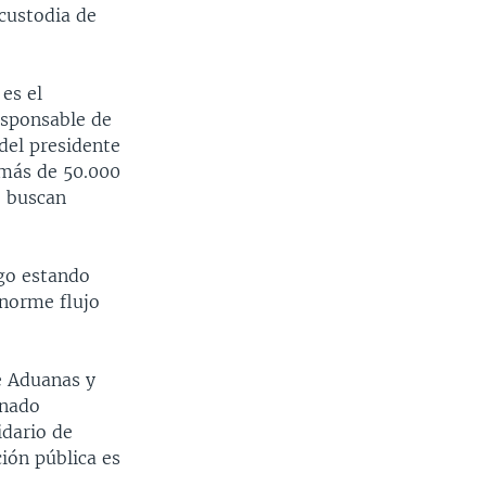
custodia de
es el
esponsable de
del presidente
 más de 50.000
e buscan
go estando
enorme flujo
e Aduanas y
gnado
idario de
ción pública es