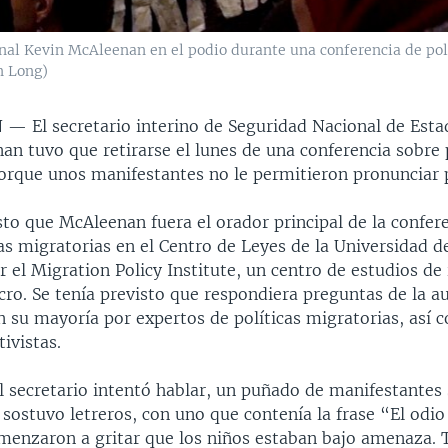
onal Kevin McAleenan en el podio durante una conferencia de polí
n Long)
N —
El secretario interino de Seguridad Nacional de Est
n tuvo que retirarse el lunes de una conferencia sobre p
orque unos manifestantes no le permitieron pronunciar 
sto que McAleenan fuera el orador principal de la confer
cas migratorias en el Centro de Leyes de la Universidad
 el Migration Policy Institute, un centro de estudios de
ucro. Se tenía previsto que respondiera preguntas de la a
 su mayoría por expertos de políticas migratorias, así 
ivistas.
l secretario intentó hablar, un puñado de manifestantes 
 sostuvo letreros, con uno que contenía la frase “El odio
menzaron a gritar que los niños estaban bajo amenaza.