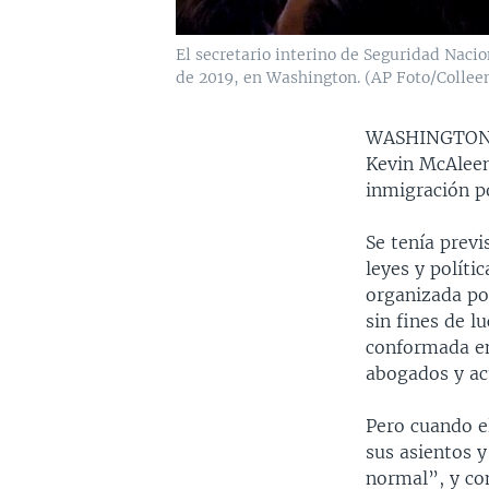
El secretario interino de Seguridad Naci
de 2019, en Washington. (AP Foto/Collee
WASHINGTO
Kevin McAleena
inmigración p
Se tenía previ
leyes y políti
organizada por
sin fines de l
conformada en
abogados y act
Pero cuando e
sus asientos y
normal”, y co