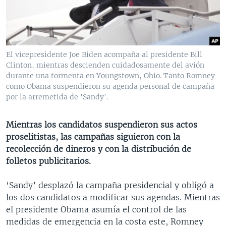
MULTIMEDIA
VENEZUELA
NICARAGUA
ECONOMÍA
PROGRAMAS TV
BRASIL
ENTRETENIMIENTO Y CULTURA
VIDEOS
RADIO
TECNOLOGÍA
FOTOGRAFÍA
EL MUNDO AL DÍA
El vicepresidente Joe Biden acompaña al presidente Bill
DIRECT
DEPORTES
AUDIOS
FORO INTERAMERICANO
AVANCE INFORMATIVO
Clinton, mientras descienden cuidadosamente del avión
durante una tormenta en Youngstown, Ohio. Tanto Romney
DOCUMENTALES DE LA VOA
CIENCIA Y SALUD
VISIÓN 360
AUDIONOTICIAS
como Obama suspendieron su agenda personal de campaña
por la arremetida de 'Sandy'.
LAS CLAVES
BUENOS DÍAS AMÉRICA
Learning English
PANORAMA
ESTADOS UNIDOS AL DÍA
Mientras los candidatos suspendieron sus actos
SÍGANOS
proselitistas, las campañas siguieron con la
EL MUNDO AL DÍA [RADIO]
recolección de dineros y con la distribución de
FORO [RADIO]
folletos publicitarios.
DEPORTIVO INTERNACIONAL
Idiomas
‘Sandy’ desplazó la campaña presidencial y obligó a
NOTA ECONÓMICA
los dos candidatos a modificar sus agendas. Mientras
el presidente Obama asumía el control de las
ENTRETENIMIENTO
medidas de emergencia en la costa este, Romney