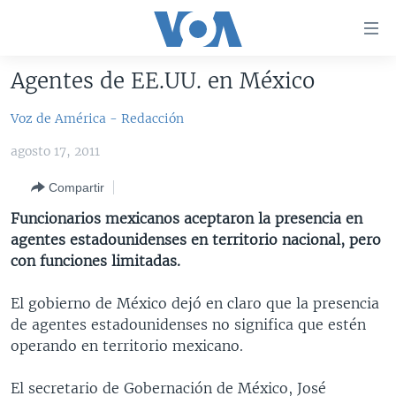
Enlaces
para
accesibilidad
Agentes de EE.UU. en México
Salte
AMÉRICA DEL NORTE
al
Voz de América - Redacción
ELECCIONES EEUU 2024
EEUU
contenido
agosto 17, 2011
principal
VOA VERIFICA
MÉXICO
ELECCIONES EEUU
Salte
Compartir
AMÉRICA LATINA
HAITÍ
VOTO DIVIDIDO
VOA VERIFICA UCRANIA/RUSIA
al
Funcionarios mexicanos aceptaron la presencia en
navegador
CHINA EN AMÉRICA LATINA
VOA VERIFICA INMIGRACIÓN
ARGENTINA
agentes estadounidenses en territorio nacional, pero
principal
CENTROAMÉRICA
VOA VERIFICA AMÉRICA LATINA
BOLIVIA
con funciones limitadas.
Salte
a
OTRAS SECCIONES
COLOMBIA
COSTA RICA
El gobierno de México dejó en claro que la presencia
búsqueda
ESPECIALES DE LA VOA
CHILE
EL SALVADOR
INMIGRACIÓN
de agentes estadounidenses no significa que estén
operando en territorio mexicano.
LIBERTAD DE PRENSA
PERÚ
GUATEMALA
LIBERTAD DE PRENSA
UCRANIA
ECUADOR
HONDURAS
MUNDO
El secretario de Gobernación de México, José