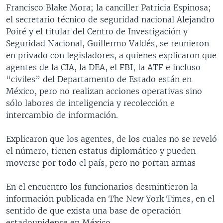
Francisco Blake Mora; la canciller Patricia Espinosa;
MULTIMEDIA
VENEZUELA
NICARAGUA
ECONOMÍA
el secretario técnico de seguridad nacional Alejandro
PROGRAMAS TV
BRASIL
ENTRETENIMIENTO Y CULTURA
VIDEOS
Poiré y el titular del Centro de Investigación y
Seguridad Nacional, Guillermo Valdés, se reunieron
RADIO
TECNOLOGÍA
FOTOGRAFÍA
EL MUNDO AL DÍA
en privado con legisladores, a quienes explicaron que
DIRECT
DEPORTES
AUDIOS
FORO INTERAMERICANO
AVANCE INFORMATIVO
agentes de la CIA, la DEA, el FBI, la ATF e incluso
“civiles” del Departamento de Estado están en
DOCUMENTALES DE LA VOA
CIENCIA Y SALUD
VISIÓN 360
AUDIONOTICIAS
México, pero no realizan acciones operativas sino
LAS CLAVES
BUENOS DÍAS AMÉRICA
sólo labores de inteligencia y recolección e
Learning English
intercambio de información.
PANORAMA
ESTADOS UNIDOS AL DÍA
SÍGANOS
EL MUNDO AL DÍA [RADIO]
Explicaron que los agentes, de los cuales no se reveló
el número, tienen estatus diplomático y pueden
FORO [RADIO]
moverse por todo el país, pero no portan armas
DEPORTIVO INTERNACIONAL
Idiomas
En el encuentro los funcionarios desmintieron la
NOTA ECONÓMICA
información publicada en The New York Times, en el
ENTRETENIMIENTO
sentido de que exista una base de operación
estadounidense en México