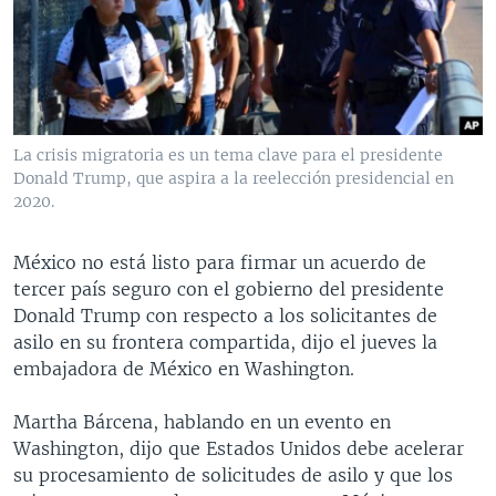
MULTIMEDIA
VENEZUELA
NICARAGUA
ECONOMÍA
PROGRAMAS TV
BRASIL
ENTRETENIMIENTO Y CULTURA
VIDEOS
RADIO
TECNOLOGÍA
FOTOGRAFÍA
EL MUNDO AL DÍA
DIRECT
DEPORTES
AUDIOS
FORO INTERAMERICANO
AVANCE INFORMATIVO
La crisis migratoria es un tema clave para el presidente
Donald Trump, que aspira a la reelección presidencial en
DOCUMENTALES DE LA VOA
CIENCIA Y SALUD
VISIÓN 360
AUDIONOTICIAS
2020.
LAS CLAVES
BUENOS DÍAS AMÉRICA
Learning English
PANORAMA
ESTADOS UNIDOS AL DÍA
México no está listo para firmar un acuerdo de
tercer país seguro con el gobierno del presidente
SÍGANOS
EL MUNDO AL DÍA [RADIO]
Donald Trump con respecto a los solicitantes de
FORO [RADIO]
asilo en su frontera compartida, dijo el jueves la
embajadora de México en Washington.
DEPORTIVO INTERNACIONAL
Idiomas
NOTA ECONÓMICA
Martha Bárcena, hablando en un evento en
Washington, dijo que Estados Unidos debe acelerar
ENTRETENIMIENTO
su procesamiento de solicitudes de asilo y que los