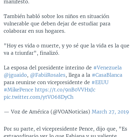
manifestó.
También habló sobre los niños en situación
vulnerable que deben dejar de estudiar para
colaborar en sus hogares.
"Hoy es vida o muerte, y yo sé que la vida es la que
va a triunfar", finalizó.
La esposa del presidente interino de
#Venezuela
@jguaido
,
@FabiiRosales
, llega a la
#CasaBlanca
para reunirse con vicepresidente de
#EEUU
#MikePence
https://t.co/9nB0VVHxJc
pic.twitter.com/ytVO68DyCh
— Voz de América (@VOANoticias)
March 27, 2019
Por su parte, el vicepresidente Pence, dijo que, "Es
extraordinario ver lo que Fabiana y su valiente