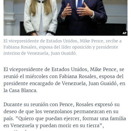
MULTIMEDIA
VENEZUELA
NICARAGUA
ECONOMÍA
PROGRAMAS TV
BRASIL
ENTRETENIMIENTO Y CULTURA
VIDEOS
RADIO
TECNOLOGÍA
FOTOGRAFÍA
EL MUNDO AL DÍA
DIRECT
DEPORTES
AUDIOS
FORO INTERAMERICANO
AVANCE INFORMATIVO
El vicepresidente de Estados Unidos, Mike Pence, recibe a
Fabiana Rosales, esposa del líder oposición y presidente
DOCUMENTALES DE LA VOA
CIENCIA Y SALUD
VISIÓN 360
AUDIONOTICIAS
interino de Venezuela, Juan Guaidó.
LAS CLAVES
BUENOS DÍAS AMÉRICA
Learning English
PANORAMA
ESTADOS UNIDOS AL DÍA
El vicepresidente de Estados Unidos, Mike Pence, se
reunió el miércoles con Fabiana Rosales, esposa del
SÍGANOS
EL MUNDO AL DÍA [RADIO]
presidente encargado de Venezuela, Juan Guaidó, en
FORO [RADIO]
la Casa Blanca.
DEPORTIVO INTERNACIONAL
Durante su reunión con Pence, Rosales expresó su
Idiomas
NOTA ECONÓMICA
deseo de que los venezolanos permanezcan en su
país. "Quiero que puedan ejercer, formar una familia
ENTRETENIMIENTO
en Venezuela y puedan morir en su tierra",