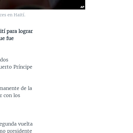
ces en Haití.
ití para lograr
ue fue
ados
uerto Príncipe
rmanente de la
r con los
segunda vuelta
imo presidente