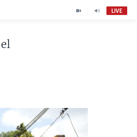
LIVE
 el