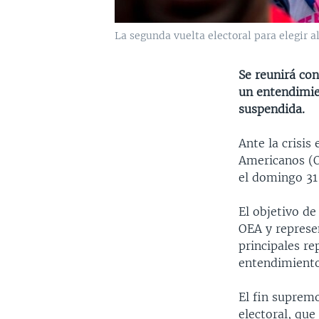
La segunda vuelta electoral para elegir a
Se reunirá con
un entendimien
suspendida.
Ante la crisis
Americanos (O
el domingo 31
El objetivo de
OEA y represe
principales re
entendimiento
El fin supremo
electoral, que