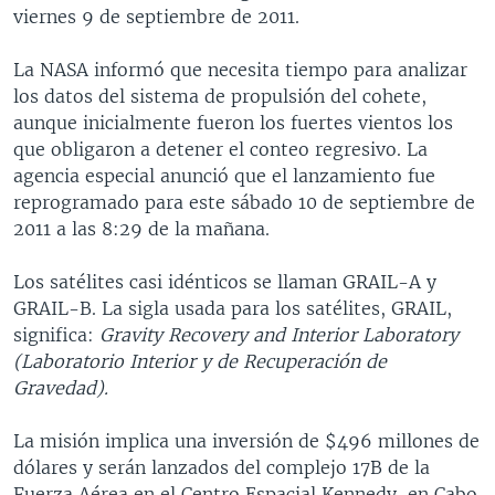
viernes 9 de septiembre de 2011.
MULTIMEDIA
VENEZUELA
NICARAGUA
ECONOMÍA
PROGRAMAS TV
BRASIL
ENTRETENIMIENTO Y CULTURA
VIDEOS
La NASA informó que necesita tiempo para analizar
los datos del sistema de propulsión del cohete,
RADIO
TECNOLOGÍA
FOTOGRAFÍA
EL MUNDO AL DÍA
aunque inicialmente fueron los fuertes vientos los
DIRECT
DEPORTES
AUDIOS
FORO INTERAMERICANO
AVANCE INFORMATIVO
que obligaron a detener el conteo regresivo. La
agencia especial anunció que el lanzamiento fue
DOCUMENTALES DE LA VOA
CIENCIA Y SALUD
VISIÓN 360
AUDIONOTICIAS
reprogramado para este sábado 10 de septiembre de
LAS CLAVES
BUENOS DÍAS AMÉRICA
2011 a las 8:29 de la mañana.
Learning English
PANORAMA
ESTADOS UNIDOS AL DÍA
Los satélites casi idénticos se llaman GRAIL-A y
SÍGANOS
EL MUNDO AL DÍA [RADIO]
GRAIL-B. La sigla usada para los satélites, GRAIL,
significa:
Gravity Recovery and Interior Laboratory
FORO [RADIO]
(Laboratorio Interior y de Recuperación de
DEPORTIVO INTERNACIONAL
Gravedad).
Idiomas
NOTA ECONÓMICA
La misión implica una inversión de $496 millones de
ENTRETENIMIENTO
dólares y serán lanzados del complejo 17B de la
Fuerza Aérea en el Centro Espacial Kennedy, en Cabo