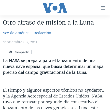
Enlaces
para
accesibilidad
Otro atraso de misión a la Luna
Salte
AMÉRICA DEL NORTE
al
Voz de América - Redacción
ELECCIONES EEUU 2024
EEUU
contenido
septiembre 08, 2011
principal
VOA VERIFICA
MÉXICO
ELECCIONES EEUU
Salte
Compartir
AMÉRICA LATINA
HAITÍ
VOTO DIVIDIDO
VOA VERIFICA UCRANIA/RUSIA
al
La NASA se prepara para el lanzamiento de una
navegador
CHINA EN AMÉRICA LATINA
VOA VERIFICA INMIGRACIÓN
ARGENTINA
nueva nave espacial que busca determinar un mapa
principal
CENTROAMÉRICA
VOA VERIFICA AMÉRICA LATINA
BOLIVIA
preciso del campo gravitacional de la Luna.
Salte
a
OTRAS SECCIONES
COLOMBIA
COSTA RICA
búsqueda
ESPECIALES DE LA VOA
CHILE
EL SALVADOR
INMIGRACIÓN
El tiempo y algunos aspectos técnicos no ayudaron,
y la Agencia Aeroespacial de Estados Unidos, NASA,
LIBERTAD DE PRENSA
PERÚ
GUATEMALA
LIBERTAD DE PRENSA
tuvo que retrasar por segundo día consecutivo el
UCRANIA
ECUADOR
HONDURAS
MUNDO
lanzamiento de las naves gemelas a la Luna este