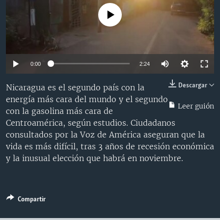
MULTIMEDIA
VENEZUELA
NICARAGUA
ECONOMÍA
No media source currently available
PROGRAMAS TV
BRASIL
ENTRETENIMIENTO Y CULTURA
VIDEOS
RADIO
TECNOLOGÍA
FOTOGRAFÍA
EL MUNDO AL DÍA
DIRECT
DEPORTES
AUDIOS
FORO INTERAMERICANO
AVANCE INFORMATIVO
0:00
2:24
DOCUMENTALES DE LA VOA
CIENCIA Y SALUD
VISIÓN 360
AUDIONOTICIAS
Descargar
Nicaragua es el segundo país con la
LAS CLAVES
BUENOS DÍAS AMÉRICA
energía más cara del mundo y el segundo
Learning English
Leer guión
con la gasolina más cara de
PANORAMA
ESTADOS UNIDOS AL DÍA
Centroamérica, según estudios. Ciudadanos
SÍGANOS
EL MUNDO AL DÍA [RADIO]
consultados por la Voz de América aseguran que la
vida es más difícil, tras 3 años de recesión económica
FORO [RADIO]
y la inusual elección que habrá en noviembre.
DEPORTIVO INTERNACIONAL
Idiomas
NOTA ECONÓMICA
Compartir
ENTRETENIMIENTO