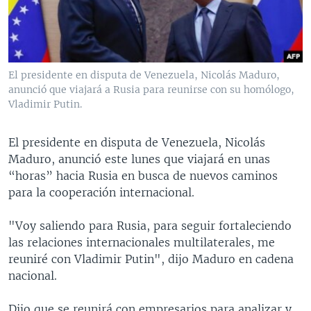
MULTIMEDIA
VENEZUELA
NICARAGUA
ECONOMÍA
PROGRAMAS TV
BRASIL
ENTRETENIMIENTO Y CULTURA
VIDEOS
RADIO
TECNOLOGÍA
FOTOGRAFÍA
EL MUNDO AL DÍA
El presidente en disputa de Venezuela, Nicolás Maduro,
DIRECT
DEPORTES
AUDIOS
FORO INTERAMERICANO
AVANCE INFORMATIVO
anunció que viajará a Rusia para reunirse con su homólogo,
Vladimir Putin.
DOCUMENTALES DE LA VOA
CIENCIA Y SALUD
VISIÓN 360
AUDIONOTICIAS
LAS CLAVES
BUENOS DÍAS AMÉRICA
El presidente en disputa de Venezuela, Nicolás
Learning English
Maduro, anunció este lunes que viajará en unas
PANORAMA
ESTADOS UNIDOS AL DÍA
“horas” hacia Rusia en busca de nuevos caminos
SÍGANOS
EL MUNDO AL DÍA [RADIO]
para la cooperación internacional.
FORO [RADIO]
"Voy saliendo para Rusia, para seguir fortaleciendo
DEPORTIVO INTERNACIONAL
las relaciones internacionales multilaterales, me
Idiomas
reuniré con Vladimir Putin", dijo Maduro en cadena
NOTA ECONÓMICA
nacional.
ENTRETENIMIENTO
Dijo que se reunirá con empresarios para analizar y