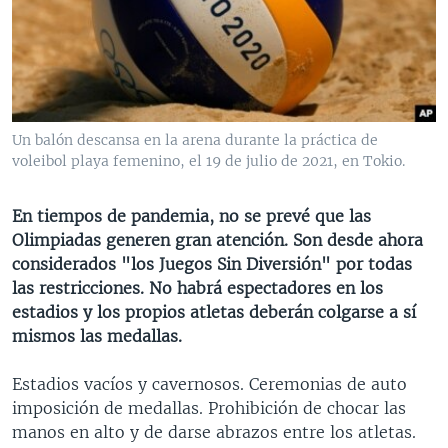
MULTIMEDIA
VENEZUELA
NICARAGUA
ECONOMÍA
PROGRAMAS TV
BRASIL
ENTRETENIMIENTO Y CULTURA
VIDEOS
RADIO
TECNOLOGÍA
FOTOGRAFÍA
EL MUNDO AL DÍA
DIRECT
DEPORTES
AUDIOS
FORO INTERAMERICANO
AVANCE INFORMATIVO
Un balón descansa en la arena durante la práctica de
voleibol playa femenino, el 19 de julio de 2021, en Tokio.
DOCUMENTALES DE LA VOA
CIENCIA Y SALUD
VISIÓN 360
AUDIONOTICIAS
LAS CLAVES
BUENOS DÍAS AMÉRICA
En tiempos de pandemia, no se prevé que las
Learning English
PANORAMA
ESTADOS UNIDOS AL DÍA
Olimpiadas generen gran atención. Son desde ahora
considerados "los Juegos Sin Diversión" por todas
SÍGANOS
EL MUNDO AL DÍA [RADIO]
las restricciones. No habrá espectadores en los
FORO [RADIO]
estadios y los propios atletas deberán colgarse a sí
mismos las medallas.
DEPORTIVO INTERNACIONAL
Idiomas
NOTA ECONÓMICA
Estadios vacíos y cavernosos. Ceremonias de auto
imposición de medallas. Prohibición de chocar las
ENTRETENIMIENTO
manos en alto y de darse abrazos entre los atletas.