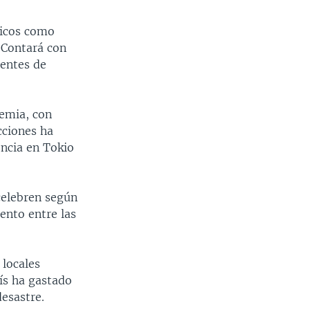
ticos como
. Contará con
dentes de
demia, con
cciones ha
encia en Tokio
celebren según
ento entre las
 locales
aís ha gastado
desastre.