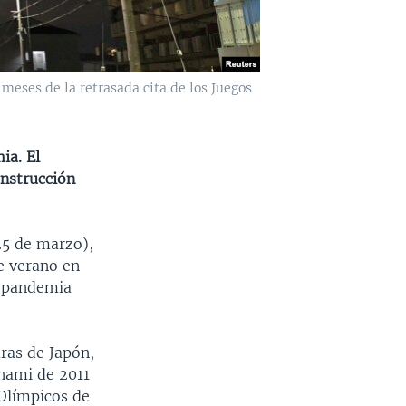
 meses de la retrasada cita de los Juegos
ia. El
onstrucción
5 de marzo),
e verano en
a pandemia
uras de Japón,
unami de 2011
Olímpicos de