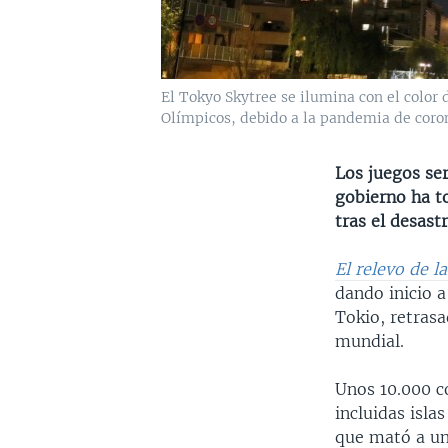
El Tokyo Skytree se ilumina con el color 
Olímpicos, debido a la pandemia de coro
Los juegos se
gobierno ha t
tras el desast
El relevo de l
dando inicio 
Tokio, retras
mundial.
Unos 10.000 co
incluidas isla
que mató a un