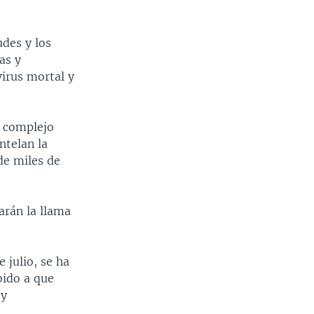
des y los
as y
virus mortal y
n complejo
ntelan la
de miles de
arán la llama
 julio, se ha
bido a que
 y