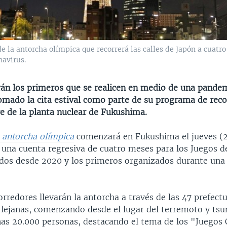
de la antorcha olímpica que recorrerá las calles de Japón a cuatro
navirus.
rán los primeros que se realicen en medio de una pandem
omado la cita estival como parte de su programa de rec
re de la planta nuclear de Fukushima.
a antorcha olímpica
comenzará en Fukushima el jueves (2
a una cuenta regresiva de cuatro meses para los Juegos d
ados desde 2020 y los primeros organizados durante un
rredores llevarán la antorcha a través de las 47 prefect
s lejanas, comenzando desde el lugar del terremoto y ts
as 20.000 personas, destacando el tema de los "Juegos 