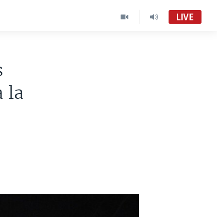
LIVE
s
 la