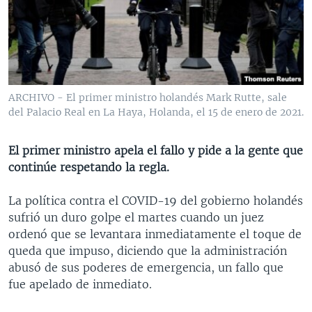
MULTIMEDIA
VENEZUELA
NICARAGUA
ECONOMÍA
PROGRAMAS TV
BRASIL
ENTRETENIMIENTO Y CULTURA
VIDEOS
RADIO
TECNOLOGÍA
FOTOGRAFÍA
EL MUNDO AL DÍA
DIRECT
DEPORTES
AUDIOS
FORO INTERAMERICANO
AVANCE INFORMATIVO
ARCHIVO - El primer ministro holandés Mark Rutte, sale
del Palacio Real en La Haya, Holanda, el 15 de enero de 2021.
DOCUMENTALES DE LA VOA
CIENCIA Y SALUD
VISIÓN 360
AUDIONOTICIAS
LAS CLAVES
BUENOS DÍAS AMÉRICA
El primer ministro apela el fallo y pide a la gente que
Learning English
PANORAMA
ESTADOS UNIDOS AL DÍA
continúe respetando la regla.
SÍGANOS
EL MUNDO AL DÍA [RADIO]
La política contra el COVID-19 del gobierno holandés
FORO [RADIO]
sufrió un duro golpe el martes cuando un juez
ordenó que se levantara inmediatamente el toque de
DEPORTIVO INTERNACIONAL
queda que impuso, diciendo que la administración
Idiomas
NOTA ECONÓMICA
abusó de sus poderes de emergencia, un fallo que
fue apelado de inmediato.
ENTRETENIMIENTO