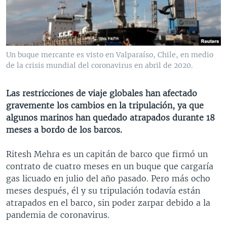
MULTIMEDIA
VENEZUELA
NICARAGUA
ECONOMÍA
PROGRAMAS TV
BRASIL
ENTRETENIMIENTO Y CULTURA
VIDEOS
RADIO
TECNOLOGÍA
FOTOGRAFÍA
EL MUNDO AL DÍA
Un buque mercante es visto en Valparaíso, Chile, en medio
DIRECT
DEPORTES
AUDIOS
FORO INTERAMERICANO
AVANCE INFORMATIVO
de la crisis mundial del coronavirus en abril de 2020.
DOCUMENTALES DE LA VOA
CIENCIA Y SALUD
VISIÓN 360
AUDIONOTICIAS
Las restricciones de viaje globales han afectado
LAS CLAVES
BUENOS DÍAS AMÉRICA
gravemente los cambios en la tripulación, ya que
Learning English
algunos marinos han quedado atrapados durante 18
PANORAMA
ESTADOS UNIDOS AL DÍA
meses a bordo de los barcos.
SÍGANOS
EL MUNDO AL DÍA [RADIO]
Ritesh Mehra es un capitán de barco que firmó un
FORO [RADIO]
contrato de cuatro meses en un buque que cargaría
DEPORTIVO INTERNACIONAL
gas licuado en julio del año pasado. Pero más ocho
Idiomas
meses después, él y su tripulación todavía están
NOTA ECONÓMICA
atrapados en el barco, sin poder zarpar debido a la
ENTRETENIMIENTO
pandemia de coronavirus.