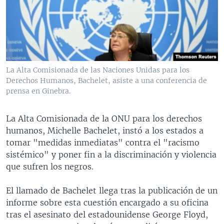
MULTIMEDIA
VENEZUELA
NICARAGUA
ECONOMÍA
PROGRAMAS TV
BRASIL
ENTRETENIMIENTO Y CULTURA
VIDEOS
RADIO
TECNOLOGÍA
FOTOGRAFÍA
EL MUNDO AL DÍA
DIRECT
DEPORTES
AUDIOS
FORO INTERAMERICANO
AVANCE INFORMATIVO
La Alta Comisionada de las Naciones Unidas para los
Derechos Humanos, Bachelet, asiste a una conferencia de
DOCUMENTALES DE LA VOA
CIENCIA Y SALUD
VISIÓN 360
AUDIONOTICIAS
prensa en Ginebra.
LAS CLAVES
BUENOS DÍAS AMÉRICA
Learning English
PANORAMA
ESTADOS UNIDOS AL DÍA
La Alta Comisionada de la ONU para los derechos
humanos, Michelle Bachelet, instó a los estados a
SÍGANOS
EL MUNDO AL DÍA [RADIO]
tomar "medidas inmediatas" contra el "racismo
FORO [RADIO]
sistémico" y poner fin a la discriminación y violencia
que sufren los negros.
DEPORTIVO INTERNACIONAL
Idiomas
NOTA ECONÓMICA
El llamado de Bachelet llega tras la publicación de un
informe sobre esta cuestión encargado a su oficina
ENTRETENIMIENTO
tras el asesinato del estadounidense George Floyd,