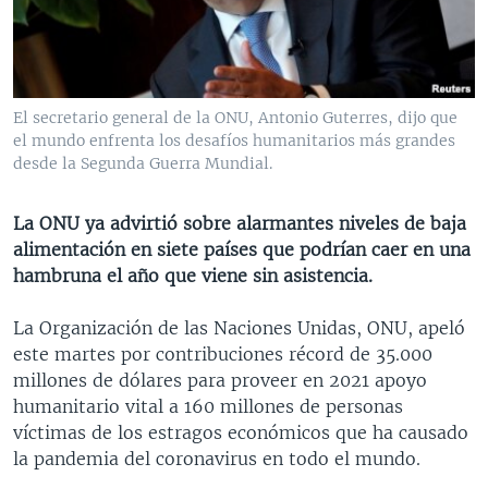
MULTIMEDIA
VENEZUELA
NICARAGUA
ECONOMÍA
PROGRAMAS TV
BRASIL
ENTRETENIMIENTO Y CULTURA
VIDEOS
RADIO
TECNOLOGÍA
FOTOGRAFÍA
EL MUNDO AL DÍA
El secretario general de la ONU, Antonio Guterres, dijo que
DIRECT
DEPORTES
AUDIOS
FORO INTERAMERICANO
AVANCE INFORMATIVO
el mundo enfrenta los desafíos humanitarios más grandes
desde la Segunda Guerra Mundial.
DOCUMENTALES DE LA VOA
CIENCIA Y SALUD
VISIÓN 360
AUDIONOTICIAS
LAS CLAVES
BUENOS DÍAS AMÉRICA
La ONU ya advirtió sobre alarmantes niveles de baja
Learning English
alimentación en siete países que podrían caer en una
PANORAMA
ESTADOS UNIDOS AL DÍA
hambruna el año que viene sin asistencia.
SÍGANOS
EL MUNDO AL DÍA [RADIO]
La Organización de las Naciones Unidas, ONU, apeló
FORO [RADIO]
este martes por contribuciones récord de 35.000
DEPORTIVO INTERNACIONAL
millones de dólares para proveer en 2021 apoyo
Idiomas
humanitario vital a 160 millones de personas
NOTA ECONÓMICA
víctimas de los estragos económicos que ha causado
ENTRETENIMIENTO
la pandemia del coronavirus en todo el mundo.