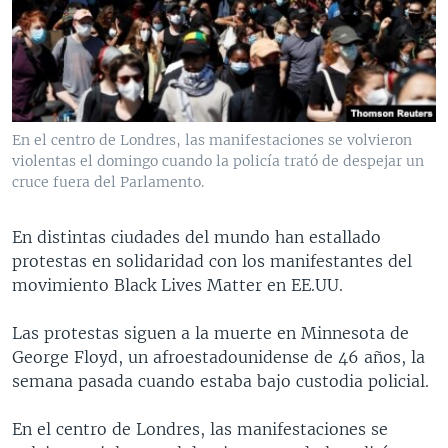
MULTIMEDIA
VENEZUELA
NICARAGUA
ECONOMÍA
PROGRAMAS TV
BRASIL
ENTRETENIMIENTO Y CULTURA
VIDEOS
RADIO
TECNOLOGÍA
FOTOGRAFÍA
EL MUNDO AL DÍA
DIRECT
DEPORTES
AUDIOS
FORO INTERAMERICANO
AVANCE INFORMATIVO
En el centro de Londres, las manifestaciones se volvieron
violentas el domingo cuando la policía trató de despejar un
DOCUMENTALES DE LA VOA
CIENCIA Y SALUD
VISIÓN 360
AUDIONOTICIAS
cruce fuera del Parlamento.
LAS CLAVES
BUENOS DÍAS AMÉRICA
Learning English
PANORAMA
ESTADOS UNIDOS AL DÍA
En distintas ciudades del mundo han estallado
protestas en solidaridad con los manifestantes del
SÍGANOS
EL MUNDO AL DÍA [RADIO]
movimiento Black Lives Matter en EE.UU.
FORO [RADIO]
Las protestas siguen a la muerte en Minnesota de
DEPORTIVO INTERNACIONAL
George Floyd, un afroestadounidense de 46 años, la
Idiomas
NOTA ECONÓMICA
semana pasada cuando estaba bajo custodia policial.
ENTRETENIMIENTO
En el centro de Londres, las manifestaciones se