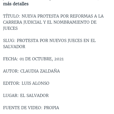
más detalles
MULTIMEDIA
VENEZUELA
NICARAGUA
ECONOMÍA
PROGRAMAS TV
BRASIL
ENTRETENIMIENTO Y CULTURA
VIDEOS
TÍTULO: NUEVA PROTESTA POR REFORMAS A LA
CARRERA JUDICIAL Y EL NOMBRAMIENTO DE
RADIO
TECNOLOGÍA
FOTOGRAFÍA
EL MUNDO AL DÍA
JUECES
DIRECT
DEPORTES
AUDIOS
FORO INTERAMERICANO
AVANCE INFORMATIVO
SLUG: PROTESTA POR NUEVOS JUECES EN EL
DOCUMENTALES DE LA VOA
CIENCIA Y SALUD
VISIÓN 360
AUDIONOTICIAS
SALVADOR
LAS CLAVES
BUENOS DÍAS AMÉRICA
Learning English
FECHA: 01 DE OCTUBRE, 2021
PANORAMA
ESTADOS UNIDOS AL DÍA
SÍGANOS
EL MUNDO AL DÍA [RADIO]
AUTOR: CLAUDIA ZALDAÑA
FORO [RADIO]
EDITOR: LUIS ALONSO
DEPORTIVO INTERNACIONAL
Idiomas
LUGAR: EL SALVADOR
NOTA ECONÓMICA
ENTRETENIMIENTO
FUENTE DE VIDEO: PROPIA