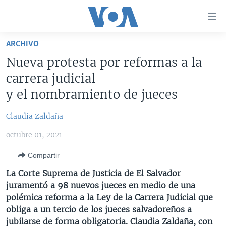
Enlaces
para
accesibilidad
ARCHIVO
Salte
AMÉRICA DEL NORTE
Nueva protesta por reformas a la
al
ELECCIONES EEUU 2024
EEUU
carrera judicial
contenido
principal
VOA VERIFICA
MÉXICO
ELECCIONES EEUU
y el nombramiento de jueces
Salte
AMÉRICA LATINA
HAITÍ
VOTO DIVIDIDO
VOA VERIFICA UCRANIA/RUSIA
al
Claudia Zaldaña
navegador
CHINA EN AMÉRICA LATINA
VOA VERIFICA INMIGRACIÓN
ARGENTINA
octubre 01, 2021
principal
CENTROAMÉRICA
VOA VERIFICA AMÉRICA LATINA
BOLIVIA
Salte
Compartir
a
OTRAS SECCIONES
COLOMBIA
COSTA RICA
La Corte Suprema de Justicia de El Salvador
búsqueda
ESPECIALES DE LA VOA
CHILE
EL SALVADOR
INMIGRACIÓN
juramentó a 98 nuevos jueces en medio de una
polémica reforma a la Ley de la Carrera Judicial que
LIBERTAD DE PRENSA
PERÚ
GUATEMALA
LIBERTAD DE PRENSA
obliga a un tercio de los jueces salvadoreños a
UCRANIA
ECUADOR
HONDURAS
MUNDO
jubilarse de forma obligatoria. Claudia Zaldaña, con