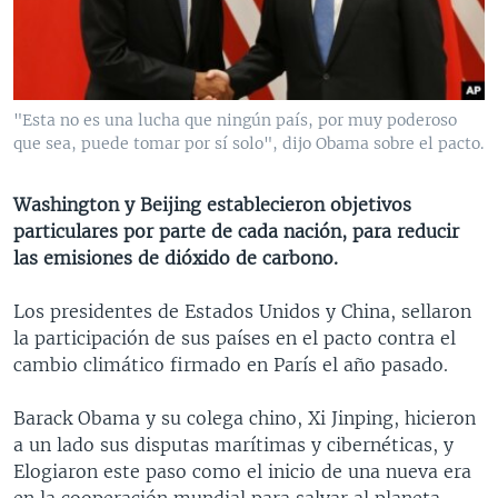
MULTIMEDIA
VENEZUELA
NICARAGUA
ECONOMÍA
PROGRAMAS TV
BRASIL
ENTRETENIMIENTO Y CULTURA
VIDEOS
RADIO
TECNOLOGÍA
FOTOGRAFÍA
EL MUNDO AL DÍA
"Esta no es una lucha que ningún país, por muy poderoso
DIRECT
DEPORTES
AUDIOS
FORO INTERAMERICANO
AVANCE INFORMATIVO
que sea, puede tomar por sí solo", dijo Obama sobre el pacto.
DOCUMENTALES DE LA VOA
CIENCIA Y SALUD
VISIÓN 360
AUDIONOTICIAS
Washington y Beijing establecieron objetivos
LAS CLAVES
BUENOS DÍAS AMÉRICA
particulares por parte de cada nación, para reducir
Learning English
las emisiones de dióxido de carbono.
PANORAMA
ESTADOS UNIDOS AL DÍA
SÍGANOS
EL MUNDO AL DÍA [RADIO]
Los presidentes de Estados Unidos y China, sellaron
la participación de sus países en el pacto contra el
FORO [RADIO]
cambio climático firmado en París el año pasado.
DEPORTIVO INTERNACIONAL
Idiomas
Barack Obama y su colega chino, Xi Jinping, hicieron
NOTA ECONÓMICA
a un lado sus disputas marítimas y cibernéticas, y
ENTRETENIMIENTO
Elogiaron este paso como el inicio de una nueva era
en la cooperación mundial para salvar al planeta.