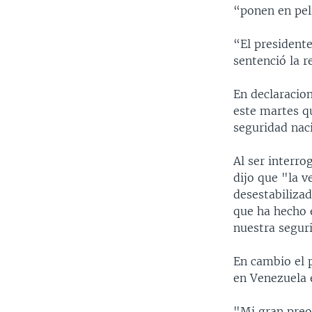
“ponen en pel
“El president
sentenció la r
En declaracion
este martes q
seguridad naci
Al ser interro
dijo que "la 
desestabilizad
que ha hecho 
nuestra segur
En cambio el p
en Venezuela e
"Mi gran preo