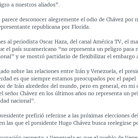
igro a nuestros aliados”.
e parece desconocer alegremente el odio de Chávez por n
epresentante republicana por Florida.
es al periodista Oscar Haza, del canal América TV, el ma
ue el país suramericano “no representa un peligro para 
onal” y se mostró partidario de flexibilizar el embargo 
gado sobre las relaciones entre Irán y Venezuela, el pre
verdad es que siempre estamos preocupados por el papel
or de Irán alrededor del mundo, pero en general, en mi o
el señor Chávez en los últimos años no representa un pe
idad nacional".
residente prefirió referirse a las próximas elecciones de
n las que el presidente Hugo Chávez busca reelegirse po
cupación respecto a Venezuela es que el pueblo de Vene