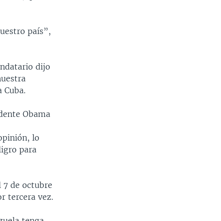
uestro país”,
ndatario dijo
nuestra
a Cuba.
sidente Obama
pinión, lo
ligro para
l 7 de octubre
r tercera vez.
zuela tenga