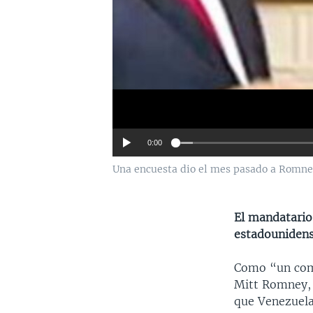
0:00
Una encuesta dio el mes pasado a Romney 
El mandatario
estadounidens
Como “un come
Mitt Romney, 
que Venezuela