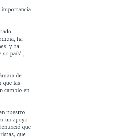
 importancia
ntado
ombia, ha
nes, y ha
 su país",
Cámara de
r que las
un cambio en
 en nuestro
ar un apoyo
 denunció que
ristas, que