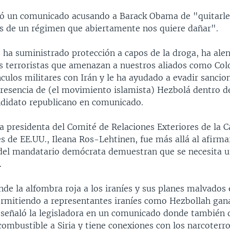
ó un comunicado acusando a Barack Obama de "quitarle
s de un régimen que abiertamente nos quiere dañar".
ha suministrado protección a capos de la droga, ha ale
s terroristas que amenazan a nuestros aliados como Col
nculos militares con Irán y le ha ayudado a evadir sancio
presencia de (el movimiento islamista) Hezbolá dentro de
ndidato republicano en comunicado.
la presidenta del Comité de Relaciones Exteriores de la 
 de EE.UU., Ileana Ros-Lehtinen, fue más allá al afirma
del mandatario demócrata demuestran que se necesita 
.
de la alfombra roja a los iraníes y sus planes malvados
ermitiendo a representantes iraníes como Hezbollah gan
, señaló la legisladora en un comunicado donde también
ombustible a Siria y tiene conexiones con los narcoterro