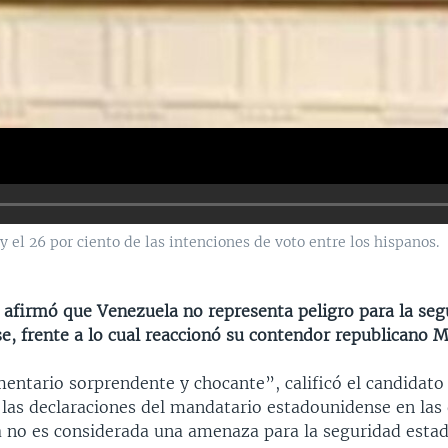
el 26 por ciento de las intenciones de voto entre los hispanos.
 afirmó que Venezuela no representa peligro para la seg
e, frente a lo cual reaccionó su contendor republicano 
ntario sorprendente y chocante”, calificó el candidato
las declaraciones del mandatario estadounidense en las
 no es considerada una amenaza para la seguridad esta