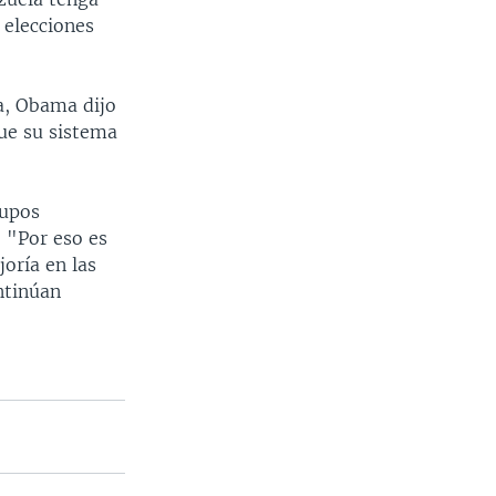
 elecciones
a, Obama dijo
ue su sistema
rupos
 "Por eso es
oría en las
ntinúan