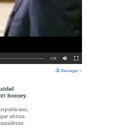
2:28
Descargar
INSERTAR
SHARE
uridad
Mitt Romney.
 republicano,
 que afirma
dounidense.