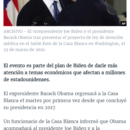
MULTIMEDIA
VENEZUELA
NICARAGUA
ECONOMÍA
PROGRAMAS TV
BRASIL
ENTRETENIMIENTO Y CULTURA
VIDEOS
RADIO
TECNOLOGÍA
FOTOGRAFÍA
EL MUNDO AL DÍA
ARCHIVO - El vicepresidente Joe Biden y el presidente
DIRECT
DEPORTES
AUDIOS
FORO INTERAMERICANO
AVANCE INFORMATIVO
Barack Obama tras presentar el proyecto de ley de atención
médica en el Salón Este de la Casa Blanca en Washington, el
DOCUMENTALES DE LA VOA
CIENCIA Y SALUD
VISIÓN 360
AUDIONOTICIAS
23 de marzo de 2010.
LAS CLAVES
BUENOS DÍAS AMÉRICA
Learning English
El evento es parte del plan de Biden de darle más
PANORAMA
ESTADOS UNIDOS AL DÍA
atención a temas económicos que afectan a millones
SÍGANOS
EL MUNDO AL DÍA [RADIO]
de estadounidenses.
FORO [RADIO]
El expresidente Barack Obama regresará a la Casa
DEPORTIVO INTERNACIONAL
Blanca el martes por primera vez desde que concluyó
Idiomas
su presidencia en 2017.
NOTA ECONÓMICA
ENTRETENIMIENTO
Un funcionario de la Casa Blanca informó que Obama
acompañará al presidente Joe Biden y a la