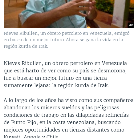
MULTIMEDIA
VENEZUELA
NICARAGUA
ECONOMÍA
PROGRAMAS TV
BRASIL
ENTRETENIMIENTO Y CULTURA
VIDEOS
RADIO
TECNOLOGÍA
FOTOGRAFÍA
EL MUNDO AL DÍA
Nieves Ribullen, un obrero petrolero en Venezuela, emigró
DIRECT
DEPORTES
AUDIOS
FORO INTERAMERICANO
AVANCE INFORMATIVO
en busca de un mejor futuro. Ahora se gana la vida en la
región kurda de Irak.
DOCUMENTALES DE LA VOA
CIENCIA Y SALUD
VISIÓN 360
AUDIONOTICIAS
LAS CLAVES
BUENOS DÍAS AMÉRICA
Nieves Ribullen, un obrero petrolero en Venezuela
Learning English
que está harto de ver como su país se desmorona,
PANORAMA
ESTADOS UNIDOS AL DÍA
fue a buscar un mejor futuro en una tierra
SÍGANOS
EL MUNDO AL DÍA [RADIO]
sumamente lejana: la región kurda de Irak.
FORO [RADIO]
A lo largo de los años ha visto como sus compañeros
DEPORTIVO INTERNACIONAL
abandonan los míseros sueldos y las peligrosas
Idiomas
condiciones de trabajo en las dilapidadas refinerías
NOTA ECONÓMICA
de Punto Fijo, en la costa venezolana, buscando
ENTRETENIMIENTO
mejores oportunidades en tierras distantes como
Kuwait, Angola y Chile.