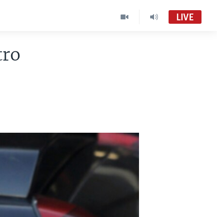
LIVE
tro