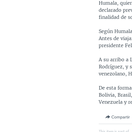
Humala, quien
declarado prev
finalidad de 
Según Humala, 
Antes de viaj
presidente Fel
A su arribo a
Rodríguez, y 
venezolano, H
De esta forma
Bolivia, Brasi
Venezuela y re
Compartir
This item is part of