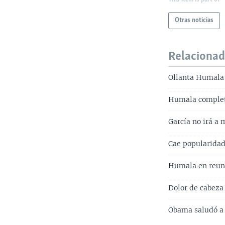
Otras noticias
Relaciona
Ollanta Humala 
Humala complet
García no irá a
Cae popularida
Humala en reun
Dolor de cabez
Obama saludó 