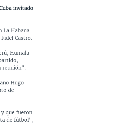
 Cuba invitado
en La Habana
Fidel Castro.
Perú, Humala
partido,
 reunión".
olano Hugo
nto de
 y que fueron
ta de fútbol",