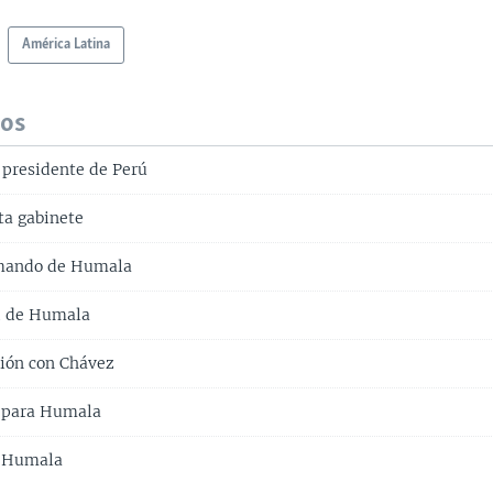
América Latina
dos
presidente de Perú
a gabinete
 mando de Humala
d de Humala
ión con Chávez
a para Humala
a Humala