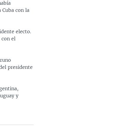
había
a Cuba con la
idente electo.
 con el
Bruno
del presidente
gentina,
ruguay y