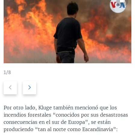
1/8
P
N
r
e
e
x
v
t
Por otro lado, Kluge también mencionó que los
i
s
incendios forestales “conocidos por sus desastrosas
o
l
consecuencias en el sur de Europa”, se están
u
i
produciendo “tan al norte como Escandinavia”:
s
d