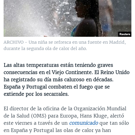
MULTIMEDIA
VENEZUELA
NICARAGUA
ECONOMÍA
PROGRAMAS TV
BRASIL
ENTRETENIMIENTO Y CULTURA
VIDEOS
RADIO
TECNOLOGÍA
FOTOGRAFÍA
EL MUNDO AL DÍA
DIRECT
DEPORTES
AUDIOS
FORO INTERAMERICANO
AVANCE INFORMATIVO
ARCHIVO - Una niña se refresca en una fuente en Madrid,
durante la segunda ola de calor del año.
DOCUMENTALES DE LA VOA
CIENCIA Y SALUD
VISIÓN 360
AUDIONOTICIAS
LAS CLAVES
BUENOS DÍAS AMÉRICA
Las altas temperaturas están teniendo graves
Learning English
PANORAMA
ESTADOS UNIDOS AL DÍA
consecuencias en el Viejo Continente. El Reino Unido
ha registrado su día más caluroso en décadas.
SÍGANOS
EL MUNDO AL DÍA [RADIO]
España y Portugal combaten el fuego que se
FORO [RADIO]
extiende por los secarrales.
DEPORTIVO INTERNACIONAL
El director de la oficina de la Organización Mundial
Idiomas
NOTA ECONÓMICA
de la Salud (OMS) para Europa, Hans Kluge, alertó
este viernes a través de un
comunicado
que tan sólo
ENTRETENIMIENTO
en España y Portugal las olas de calor ya han