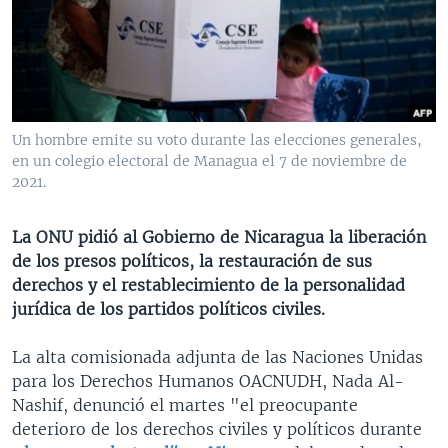
MULTIMEDIA
VENEZUELA
NICARAGUA
ECONOMÍA
PROGRAMAS TV
BRASIL
ENTRETENIMIENTO Y CULTURA
VIDEOS
RADIO
TECNOLOGÍA
FOTOGRAFÍA
EL MUNDO AL DÍA
DIRECT
DEPORTES
AUDIOS
FORO INTERAMERICANO
AVANCE INFORMATIVO
Un hombre emite su voto durante las elecciones generales,
en un colegio electoral de Managua el 7 de noviembre de
DOCUMENTALES DE LA VOA
CIENCIA Y SALUD
VISIÓN 360
AUDIONOTICIAS
2021.
LAS CLAVES
BUENOS DÍAS AMÉRICA
Learning English
PANORAMA
ESTADOS UNIDOS AL DÍA
La ONU pidió al Gobierno de Nicaragua la liberación
de los presos políticos, la restauración de sus
SÍGANOS
EL MUNDO AL DÍA [RADIO]
derechos y el restablecimiento de la personalidad
FORO [RADIO]
jurídica de los partidos políticos civiles.
DEPORTIVO INTERNACIONAL
La alta comisionada adjunta de las Naciones Unidas
Idiomas
NOTA ECONÓMICA
para los Derechos Humanos OACNUDH, Nada Al-
Nashif, denunció el martes "el preocupante
ENTRETENIMIENTO
deterioro de los derechos civiles y políticos durante