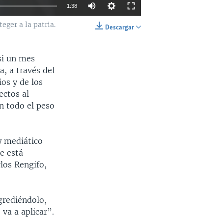
1:38
eger a la patria.
Descargar
INSERTAR
SHARE
si un mes
a, a través del
os y de los
ectos al
n todo el peso
w mediático
e está
rlos Rengifo,
agrediéndolo,
 va a aplicar”.