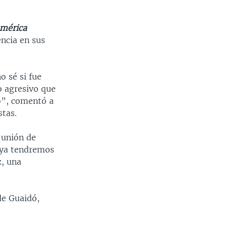
mérica
ncia en sus
o sé si fue
o agresivo que
so”, comentó a
tas.
 unión de
o ya tendremos
z, una
de Guaidó,