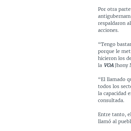
Por otra parte
antigubername
respaldaron a
acciones.
“Tengo bastant
porque le meti
hicieron los 
la
VOA
Jhony 
“El llamado qu
todos los sect
la capacidad 
consultada.
Entre tanto, e
llamó al puebl