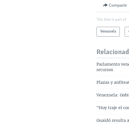
Compartir
This item is part of
Venezuela
Relaciona
Parlamento vene
recursos
Plazas y anfitea
Venezuela: Gobi
"Hoy traje el c
Guaidó resulta 