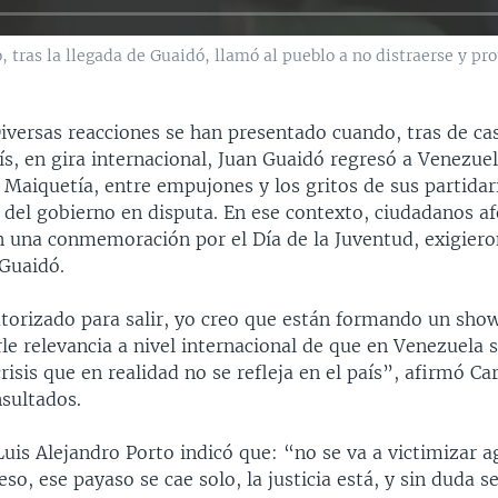
 tras la llegada de Guaidó, llamó al pueblo a no distraerse y prot
iversas reacciones se han presentado cuando, tras de ca
ís, en gira internacional, Juan Guaidó regresó a Venezuel
Maiquetía, entre empujones y los gritos de sus partidari
del gobierno en disputa. En ese contexto, ciudadanos af
en una conmemoración por el Día de la Juventud, exigiero
 Guaidó.
torizado para salir, yo creo que están formando un sho
e relevancia a nivel internacional de que en Venezuela s
risis que en realidad no se refleja en el país”, afirmó Ca
nsultados.
Luis Alejandro Porto indicó que: “no se va a victimizar 
so, ese payaso se cae solo, la justicia está, y sin duda se