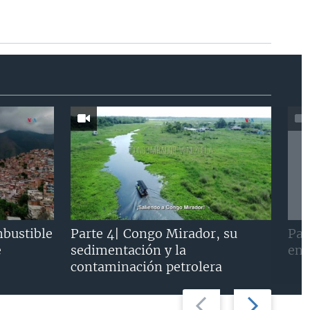
mbustible
Parte 4| Congo Mirador, su
Par
e
sedimentación y la
en 
contaminación petrolera
Previous
Next