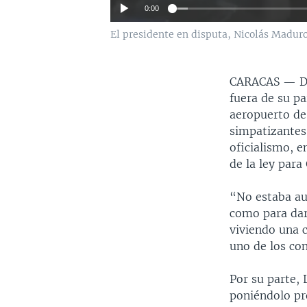
0:00
El presidente en disputa, Nicolás Maduro,
CARACAS —
D
fuera de su pa
aeropuerto de 
simpatizantes 
oficialismo, 
de la ley para
“No estaba au
como para darl
viviendo una c
uno de los co
Por su parte, 
poniéndolo pre