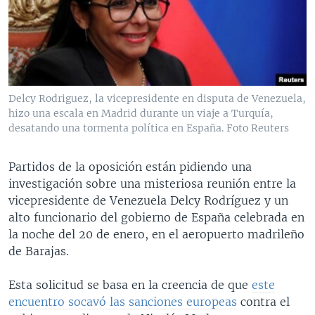
MULTIMEDIA
VENEZUELA
NICARAGUA
ECONOMÍA
PROGRAMAS TV
BRASIL
ENTRETENIMIENTO Y CULTURA
VIDEOS
RADIO
TECNOLOGÍA
FOTOGRAFÍA
EL MUNDO AL DÍA
DIRECT
DEPORTES
AUDIOS
FORO INTERAMERICANO
AVANCE INFORMATIVO
Delcy Rodriguez, la vicepresidente en disputa de Venezuela,
hizo una escala en Madrid durante un viaje a Turquía,
DOCUMENTALES DE LA VOA
CIENCIA Y SALUD
VISIÓN 360
AUDIONOTICIAS
desatando una tormenta política en España. Foto Reuters
LAS CLAVES
BUENOS DÍAS AMÉRICA
Learning English
PANORAMA
ESTADOS UNIDOS AL DÍA
Partidos de la oposición están pidiendo una
investigación sobre una misteriosa reunión entre la
SÍGANOS
EL MUNDO AL DÍA [RADIO]
vicepresidente de Venezuela Delcy Rodríguez y un
FORO [RADIO]
alto funcionario del gobierno de España celebrada en
la noche del 20 de enero, en el aeropuerto madrileño
DEPORTIVO INTERNACIONAL
de Barajas.
Idiomas
NOTA ECONÓMICA
Esta solicitud se basa en la creencia de que
este
ENTRETENIMIENTO
encuentro socavó las sanciones europeas
contra el