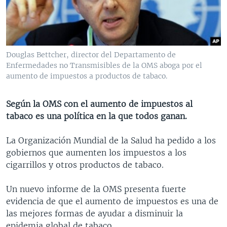
MULTIMEDIA
VENEZUELA
NICARAGUA
ECONOMÍA
PROGRAMAS TV
BRASIL
ENTRETENIMIENTO Y CULTURA
VIDEOS
RADIO
TECNOLOGÍA
FOTOGRAFÍA
EL MUNDO AL DÍA
Douglas Bettcher, director del Departamento de
DIRECT
DEPORTES
AUDIOS
FORO INTERAMERICANO
AVANCE INFORMATIVO
Enfermedades no Transmisibles de la OMS aboga por el
aumento de impuestos a productos de tabaco.
DOCUMENTALES DE LA VOA
CIENCIA Y SALUD
VISIÓN 360
AUDIONOTICIAS
LAS CLAVES
BUENOS DÍAS AMÉRICA
Según la OMS con el aumento de impuestos al
Learning English
tabaco es una política en la que todos ganan.
PANORAMA
ESTADOS UNIDOS AL DÍA
SÍGANOS
EL MUNDO AL DÍA [RADIO]
La Organización Mundial de la Salud ha pedido a los
gobiernos que aumenten los impuestos a los
FORO [RADIO]
cigarrillos y otros productos de tabaco.
DEPORTIVO INTERNACIONAL
Idiomas
Un nuevo informe de la OMS presenta fuerte
NOTA ECONÓMICA
evidencia de que el aumento de impuestos es una de
ENTRETENIMIENTO
las mejores formas de ayudar a disminuir la
epidemia global de tabaco.