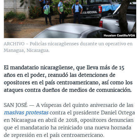
MULTIMEDIA
VENEZUELA
NICARAGUA
ECONOMÍA
PROGRAMAS TV
BRASIL
ENTRETENIMIENTO Y CULTURA
VIDEOS
RADIO
TECNOLOGÍA
FOTOGRAFÍA
EL MUNDO AL DÍA
DIRECT
DEPORTES
AUDIOS
FORO INTERAMERICANO
AVANCE INFORMATIVO
ARCHIVO - Policías nicaragüenses durante un operativo en
Managua, Nicaragua.
DOCUMENTALES DE LA VOA
CIENCIA Y SALUD
VISIÓN 360
AUDIONOTICIAS
LAS CLAVES
BUENOS DÍAS AMÉRICA
El mandatario nicaragüense, que lleva más de 15
Learning English
PANORAMA
ESTADOS UNIDOS AL DÍA
años en el poder, reanudó las detenciones de
opositores en el país centroamericano, así como los
SÍGANOS
EL MUNDO AL DÍA [RADIO]
ataques contra dueños de medios de comunicación.
FORO [RADIO]
SAN JOSÉ —
A vísperas del quinto aniversario de las
DEPORTIVO INTERNACIONAL
masivas protestas
contra el presidente Daniel Ortega
Idiomas
NOTA ECONÓMICA
en Nicaragua en abril de 2018, opositores denuncian
que el mandatario ha reiniciado una nueva hornada
ENTRETENIMIENTO
de represión en el país centroamericano.