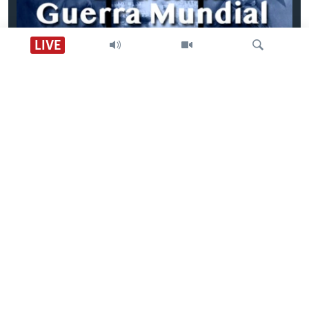
LIVE
Episodio 1: La última Guerra Mundial
Búsqueda
Previous
Next
slide
slide
SÍGANOS
CONTACTO