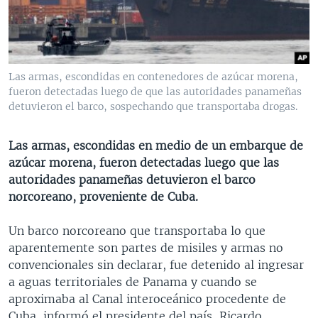
MULTIMEDIA
VENEZUELA
NICARAGUA
ECONOMÍA
PROGRAMAS TV
BRASIL
ENTRETENIMIENTO Y CULTURA
VIDEOS
RADIO
TECNOLOGÍA
FOTOGRAFÍA
EL MUNDO AL DÍA
Las armas, escondidas en contenedores de azúcar morena,
DIRECT
DEPORTES
AUDIOS
FORO INTERAMERICANO
AVANCE INFORMATIVO
fueron detectadas luego de que las autoridades panameñas
detuvieron el barco, sospechando que transportaba drogas.
DOCUMENTALES DE LA VOA
CIENCIA Y SALUD
VISIÓN 360
AUDIONOTICIAS
LAS CLAVES
BUENOS DÍAS AMÉRICA
Las armas, escondidas en medio de un embarque de
Learning English
azúcar morena, fueron detectadas luego que las
PANORAMA
ESTADOS UNIDOS AL DÍA
autoridades panameñas detuvieron el barco
SÍGANOS
EL MUNDO AL DÍA [RADIO]
norcoreano, proveniente de Cuba.
FORO [RADIO]
Un barco norcoreano que transportaba lo que
DEPORTIVO INTERNACIONAL
aparentemente son partes de misiles y armas no
Idiomas
convencionales sin declarar, fue detenido al ingresar
NOTA ECONÓMICA
a aguas territoriales de Panama y cuando se
ENTRETENIMIENTO
aproximaba al Canal interoceánico procedente de
Cuba, informó el presidente del país, Ricardo