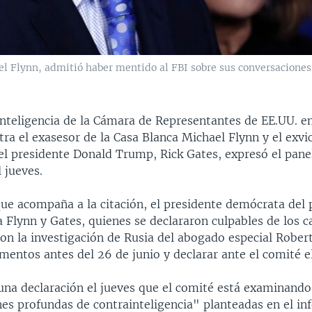
l Flynn, admitió haber mentido al FBI sobre sus conversaciones
Inteligencia de la Cámara de Representantes de EE.UU. e
tra el exasesor de la Casa Blanca Michael Flynn y el exv
l presidente Donald Trump, Rick Gates, expresó el pane
 jueves.
que acompaña a la citación, el presidente demócrata del
 a Flynn y Gates, quienes se declararon culpables de los 
on la investigación de Rusia del abogado especial Rober
entos antes del 26 de junio y declarar ante el comité el 
 una declaración el jueves que el comité está examinando
es profundas de contrainteligencia" planteadas en el in