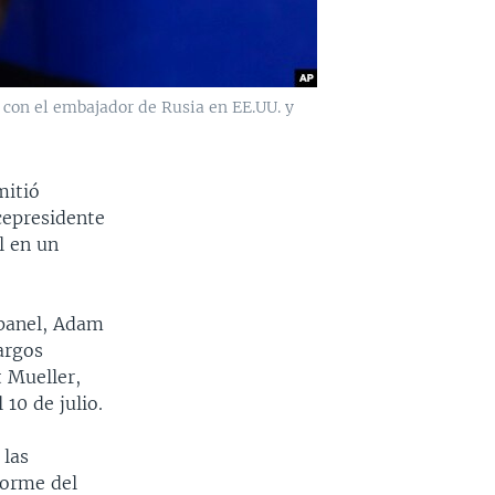
 con el embajador de Rusia en EE.UU. y
mitió
icepresidente
l en un
 panel, Adam
cargos
t Mueller,
10 de julio.
 las
forme del