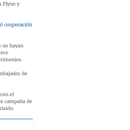
n Flynn y
tó cooperación
s no hayan
rece
stimonios.
embajador de
 con el
 de campaña de
risión.