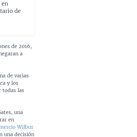
 en
tario de
iones de 2016,
 negaran a
na de varias
ca y los
 todas las
Gates, una
rar en
omercio Wilbur
n una decisión