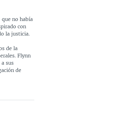
o que no había
spirado con
 la justicia.
os de la
erales. Flynn
 a sus
gación de