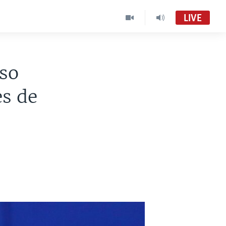
LIVE
eso
es de