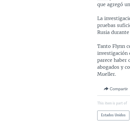
que agregó un
La investigaci
pruebas sufic
Rusia durante 
Tanto Flynn c
investigación 
parece haber 
abogados y co
Mueller.
Compartir
This item is part of
Estados Unidos