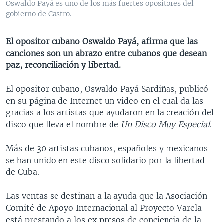
Oswaldo Payá es uno de los más fuertes opositores del
MULTIMEDIA
VENEZUELA
NICARAGUA
ECONOMÍA
gobierno de Castro.
PROGRAMAS TV
BRASIL
ENTRETENIMIENTO Y CULTURA
VIDEOS
El opositor cubano Oswaldo Payá, afirma que las
RADIO
TECNOLOGÍA
FOTOGRAFÍA
EL MUNDO AL DÍA
canciones son un abrazo entre cubanos que desean
DIRECT
DEPORTES
AUDIOS
FORO INTERAMERICANO
AVANCE INFORMATIVO
paz, reconciliación y libertad.
DOCUMENTALES DE LA VOA
CIENCIA Y SALUD
VISIÓN 360
AUDIONOTICIAS
El opositor cubano, Oswaldo Payá Sardiñas, publicó
LAS CLAVES
BUENOS DÍAS AMÉRICA
en su página de Internet un video en el cual da las
Learning English
gracias a los artistas que ayudaron en la creación del
PANORAMA
ESTADOS UNIDOS AL DÍA
disco que lleva el nombre de
Un Disco Muy Especial
.
SÍGANOS
EL MUNDO AL DÍA [RADIO]
Más de 30 artistas cubanos, españoles y mexicanos
FORO [RADIO]
se han unido en este disco solidario por la libertad
DEPORTIVO INTERNACIONAL
de Cuba.
Idiomas
NOTA ECONÓMICA
Las ventas se destinan a la ayuda que la Asociación
ENTRETENIMIENTO
Comité de Apoyo Internacional al Proyecto Varela
está prestando a los ex presos de conciencia de la