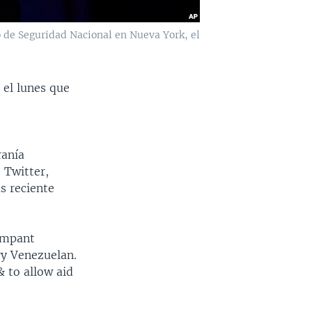
o de Seguridad Nacional en Nueva York, el
 el lunes que
s
ranía
 Twitter,
s reciente
ampant
ry Venezuelan.
 to allow aid