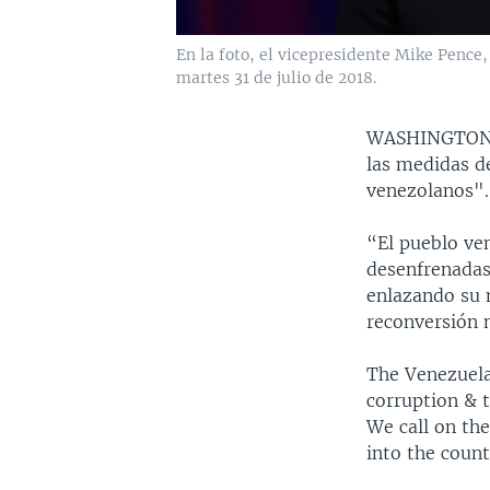
En la foto, el vicepresidente Mike Pence
martes 31 de julio de 2018.
WASHINGTO
las medidas d
venezolanos".
“El pueblo ven
desenfrenadas
enlazando su m
reconversión 
The Venezuela
corruption & 
We call on th
into the count