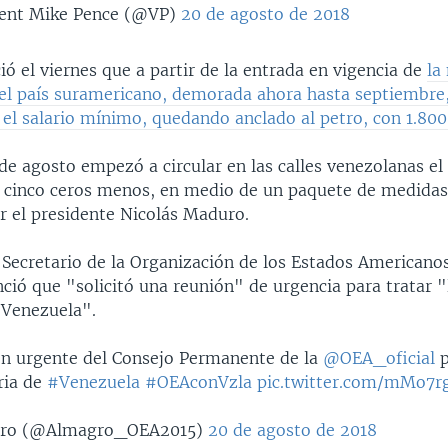
dent Mike Pence (@VP)
20 de agosto de 2018
 el viernes que a partir de la entrada en vigencia de
la
el país suramericano, demorada ahora hasta septiembre,
el salario mínimo, quedando anclado al petro, con 1.800 
de agosto empezó a circular en las calles venezolanas e
 cinco ceros menos, en medio de un paquete de medida
r el presidente Nicolás Maduro.
 Secretario de la Organización de los Estados Americano
ió que "solicitó una reunión" de urgencia para tratar "l
 Venezuela".
ión urgente del Consejo Permanente de la
@OEA_oficial
p
ria de
#Venezuela
#OEAconVzla
pic.twitter.com/mMo7r
gro (@Almagro_OEA2015)
20 de agosto de 2018