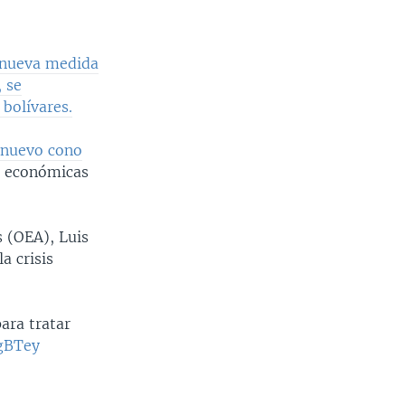
 nueva medida
 se
bolívares.
l
nuevo cono
s económicas
s (OEA), Luis
a crisis
ara tratar
gBTey