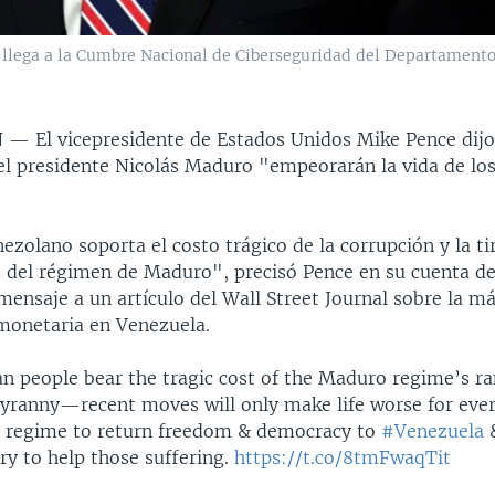
, llega a la Cumbre Nacional de Ciberseguridad del Departament
N —
El vicepresidente de Estados Unidos Mike Pence dijo
el presidente Nicolás Maduro "empeorarán la vida de lo
ezolano soporta el costo trágico de la corrupción y la ti
 del régimen de Maduro", precisó Pence en su cuenta de
ensaje a un artículo del Wall Street Journal sobre la má
monetaria en Venezuela.
n people bear the tragic cost of the Maduro regime’s r
tyranny—recent moves will only make life worse for eve
e regime to return freedom & democracy to
#Venezuela
&
ry to help those suffering.
https://t.co/8tmFwaqTit