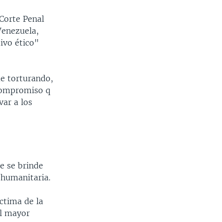
 Corte Penal
Venezuela,
ivo ético"
e torturando,
 compromiso q
var a los
e se brinde
 humanitaria.
ctima de la
el mayor