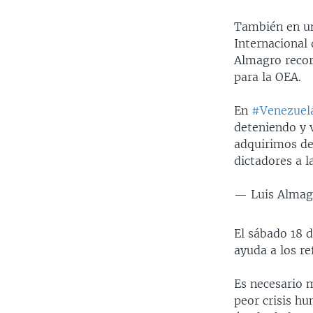
También en una
Internacional
Almagro recor
para la OEA.
En
#Venezuel
deteniendo y
adquirimos de
dictadores a l
— Luis Alma
El sábado 18 d
ayuda a los re
Es necesario 
peor crisis h