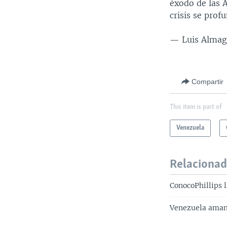
éxodo de las 
crisis se prof
— Luis Alma
Compartir
This item is part of
Venezuela
Relaciona
ConocoPhillips 
Venezuela aman