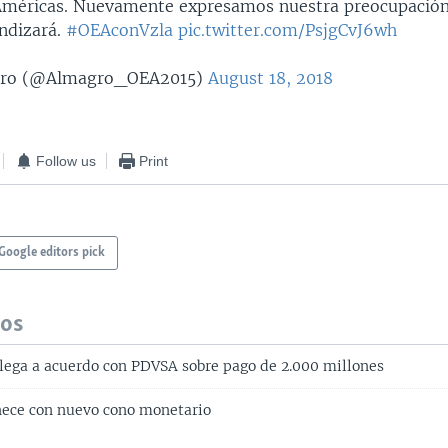
Américas. Nuevamente expresamos nuestra preocupación
undizará.
#OEAconVzla
pic.twitter.com/PsjgCvJ6wh
gro (@Almagro_OEA2015)
August 18, 2018
Follow us
Print
Google editors pick
dos
llega a acuerdo con PDVSA sobre pago de 2.000 millones
ece con nuevo cono monetario