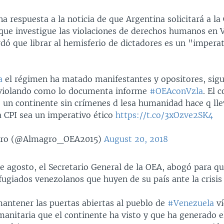
 respuesta a la noticia de que Argentina solicitará a la
 que investigue las violaciones de derechos humanos en 
dó que librar al hemisferio de dictadores es un "imperat
a
el régimen ha matado manifestantes y opositores, sigu
 violando como lo documenta informe
#OEAconVzla
. El
 un continente sin crímenes d lesa humanidad hace q lle
a CPI sea un imperativo ético
https://t.co/3xOzve2SK4
gro (@Almagro_OEA2015)
August 20, 2018
e agosto, el Secretario General de la OEA, abogó para qu
fugiados venezolanos que huyen de su país ante la crisis
mantener las puertas abiertas al pueblo de
#Venezuela
ví
umanitaria que el continente ha visto y que ha generado 