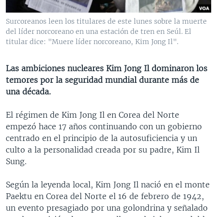
MULTIMEDIA
VENEZUELA
NICARAGUA
ECONOMÍA
Surcoreanos leen los titulares de este lunes sobre la muerte
PROGRAMAS TV
BRASIL
ENTRETENIMIENTO Y CULTURA
VIDEOS
del líder norcoreano en una estación de tren en Seúl. El
titular dice: "Muere líder norcoreano, Kim Jong Il".
RADIO
TECNOLOGÍA
FOTOGRAFÍA
EL MUNDO AL DÍA
DIRECT
DEPORTES
AUDIOS
FORO INTERAMERICANO
AVANCE INFORMATIVO
Las ambiciones nucleares Kim Jong Il dominaron los
DOCUMENTALES DE LA VOA
CIENCIA Y SALUD
VISIÓN 360
AUDIONOTICIAS
temores por la seguridad mundial durante más de
una década.
LAS CLAVES
BUENOS DÍAS AMÉRICA
Learning English
PANORAMA
ESTADOS UNIDOS AL DÍA
El régimen de Kim Jong Il en Corea del Norte
empezó hace 17 años continuando con un gobierno
SÍGANOS
EL MUNDO AL DÍA [RADIO]
centrado en el principio de la autosuficiencia y un
FORO [RADIO]
culto a la personalidad creada por su padre, Kim Il
Sung.
DEPORTIVO INTERNACIONAL
Idiomas
NOTA ECONÓMICA
Según la leyenda local, Kim Jong Il nació en el monte
Paektu en Corea del Norte el 16 de febrero de 1942,
ENTRETENIMIENTO
un evento presagiado por una golondrina y señalado