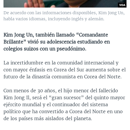
MULTIMEDIA
VENEZUELA
NICARAGUA
ECONOMÍA
De acuerdo con las informaciones disponibles, Kim Jong Un,
PROGRAMAS TV
BRASIL
ENTRETENIMIENTO Y CULTURA
VIDEOS
habla varios idiomas, incluyendo inglés y alemán.
RADIO
TECNOLOGÍA
FOTOGRAFÍA
EL MUNDO AL DÍA
Kim Jong Un, también llamado “Comandante
DIRECT
DEPORTES
AUDIOS
FORO INTERAMERICANO
AVANCE INFORMATIVO
Brillante” vivió su adolescencia estudiando en
DOCUMENTALES DE LA VOA
CIENCIA Y SALUD
VISIÓN 360
AUDIONOTICIAS
colegios suizos con un pseudónimo.
LAS CLAVES
BUENOS DÍAS AMÉRICA
La incertidumbre en la comunidad internacional y
Learning English
PANORAMA
ESTADOS UNIDOS AL DÍA
con mayor énfasis en Corea del Sur aumenta sobre el
futuro de la dinastía comunista en Corea del Norte.
SÍGANOS
EL MUNDO AL DÍA [RADIO]
FORO [RADIO]
Con menos de 30 años, el hijo menor del fallecido
Kim Jong Il, será el “gran sucesor” del quinto mayor
DEPORTIVO INTERNACIONAL
ejército mundial y el continuador del sistema
Idiomas
NOTA ECONÓMICA
político que ha convertido a Corea del Norte en uno
de los países más aislados del planeta.
ENTRETENIMIENTO