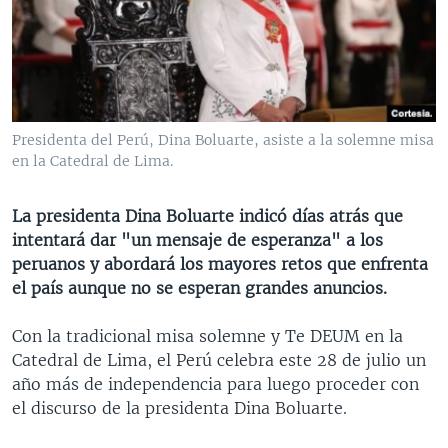
MULTIMEDIA
VENEZUELA
NICARAGUA
ECONOMÍA
PROGRAMAS TV
BRASIL
ENTRETENIMIENTO Y CULTURA
VIDEOS
RADIO
TECNOLOGÍA
FOTOGRAFÍA
EL MUNDO AL DÍA
DIRECT
DEPORTES
AUDIOS
FORO INTERAMERICANO
AVANCE INFORMATIVO
Presidenta del Perú, Dina Boluarte, asiste a la solemne misa
en la Catedral de Lima.
DOCUMENTALES DE LA VOA
CIENCIA Y SALUD
VISIÓN 360
AUDIONOTICIAS
LAS CLAVES
BUENOS DÍAS AMÉRICA
La presidenta Dina Boluarte indicó días atrás que
Learning English
PANORAMA
ESTADOS UNIDOS AL DÍA
intentará dar "un mensaje de esperanza" a los
peruanos y abordará los mayores retos que enfrenta
SÍGANOS
EL MUNDO AL DÍA [RADIO]
el país aunque no se esperan grandes anuncios.
FORO [RADIO]
Con la tradicional misa solemne y Te DEUM en la
DEPORTIVO INTERNACIONAL
Catedral de Lima, el Perú celebra este 28 de julio un
Idiomas
NOTA ECONÓMICA
año más de independencia para luego proceder con
el discurso de la presidenta Dina Boluarte.
ENTRETENIMIENTO