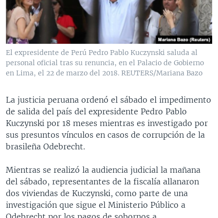
MULTIMEDIA
VENEZUELA
NICARAGUA
ECONOMÍA
PROGRAMAS TV
BRASIL
ENTRETENIMIENTO Y CULTURA
VIDEOS
RADIO
TECNOLOGÍA
FOTOGRAFÍA
EL MUNDO AL DÍA
El expresidente de Perú Pedro Pablo Kuczynski saluda al
DIRECT
DEPORTES
AUDIOS
FORO INTERAMERICANO
AVANCE INFORMATIVO
personal oficial tras su renuncia, en el Palacio de Gobierno
en Lima, el 22 de marzo del 2018. REUTERS/Mariana Bazo
DOCUMENTALES DE LA VOA
CIENCIA Y SALUD
VISIÓN 360
AUDIONOTICIAS
LAS CLAVES
BUENOS DÍAS AMÉRICA
La justicia peruana ordenó el sábado el impedimento
Learning English
de salida del país del expresidente Pedro Pablo
PANORAMA
ESTADOS UNIDOS AL DÍA
Kuczynski por 18 meses mientras es investigado por
SÍGANOS
EL MUNDO AL DÍA [RADIO]
sus presuntos vínculos en casos de corrupción de la
brasileña Odebrecht.
FORO [RADIO]
DEPORTIVO INTERNACIONAL
Mientras se realizó la audiencia judicial la mañana
Idiomas
del sábado, representantes de la fiscalía allanaron
NOTA ECONÓMICA
dos viviendas de Kuczynski, como parte de una
ENTRETENIMIENTO
investigación que sigue el Ministerio Público a
Odebrecht por los pagos de sobornos a